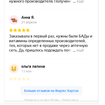
IHerbgroup.ru на карте Москвы — Яндекс Карты