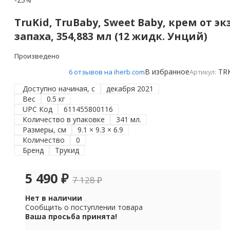
TruKid, TruBaby, Sweet Baby, крем от э
запаха, 354,883 мл (12 жидк. Унций)
Произведено
В избранное
TR
6 отзывов на iherb.com
Артикул:
Доступно начиная, с
декабря 2021
Вес
0.5 кг
UPC Код
611455800116
Количество в упаковке
341 мл.
Размеры, см
9.1 × 9.3 × 6.9
Количество
0
Бренд
Трукид
5 490
₽
7 128
₽
Нет в наличии
Сообщить о поступлении товара
Ваша просьба принята!