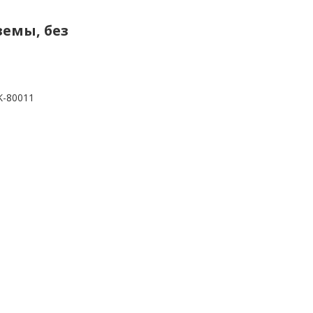
кземы, без
K-80011