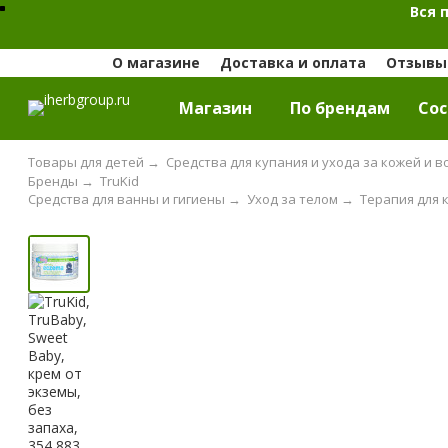
Вся 
О магазине
Доставка и оплата
Отзывы 
Магазин
По брендам
Cос
Товары для детей
→
Средства для купания и ухода за кожей и
Бренды
→
TruKid
Средства для ванны и гигиены
→
Уход за телом
→
Терапия для 