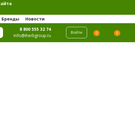
сайта
Бренды
Новости
8 800 555 32 74
Войти
0
0
info@iherbgroup.ru