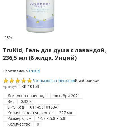
-23%
TruKid, Гель для душа с лавандой,
236,5 мл (8 жидк. Унций)
Произведено
TruKid
В избранное
5 отзывов на iherb.com
TRK-10153
Артикул:
Доступно начиная, с
октября 2021
Вес
0.32 кг
UPC Код
611455101534
Количество в упаковке
227 мл.
Размеры, см
14.7 × 5.8 × 5.8
Количество
0