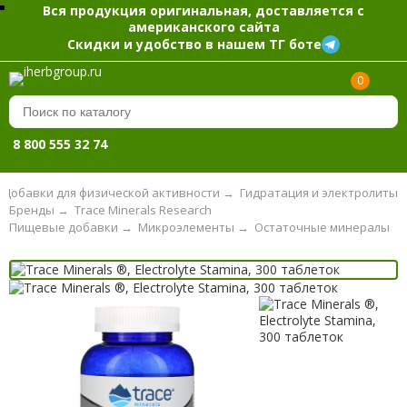
Вся продукция оригинальная, доставляется с
американского сайта
Скидки и удобство в нашем ТГ боте
0
8 800 555 32 74
Добавки для физической активности
→
Гидратация и электролиты
Бренды
→
Trace Minerals Research
Пищевые добавки
→
Микроэлементы
→
Остаточные минералы