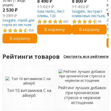
8 490
₽
8 800
₽
11 021
₽
11 432
₽
2 530
₽
Gaia Herbs, Лист
Seagate, Экстракт
1
3 289
₽
оливы, 120
оливковых листьев,
2
Seagate, спрей для
веганских фито-
450 мг, капсулы по
682
66
горла из листьев
капсул с жидкостью
250 В
Na
В корзину
В корзину
оливы, с мятой и
Bi
458
малиной, 30 мл (1
B1
В корзину
жидк. унция)
пл
15
ве
ка
Рейтинги товаров
Смотреть все рейтинги
Рейтинг лучших добавок
Топ 10 витаминов С на
при хроническом
айхерб
стрессе и нервном
истощении