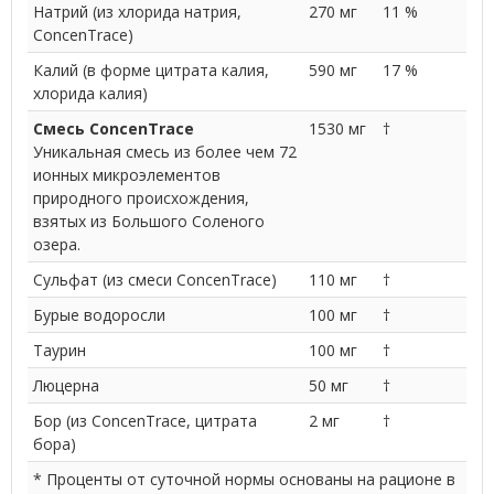
Натрий (из хлорида натрия,
270 мг
11 %
ConcenTrace)
Калий (в форме цитрата калия,
590 мг
17 %
хлорида калия)
Смесь ConcenTrace
1530 мг
†
Уникальная смесь из более чем 72
ионных микроэлементов
природного происхождения,
взятых из Большого Соленого
озера.
Сульфат (из смеси ConcenTrace)
110 мг
†
Бурые водоросли
100 мг
†
Таурин
100 мг
†
Люцерна
50 мг
†
Бор (из ConcenTrace, цитрата
2 мг
†
бора)
* Проценты от суточной нормы основаны на рационе в