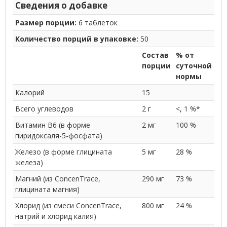
Сведения о добавке
Размер порции:
6 таблеток
Количество порций в упаковке:
50
Состав
% от
порции
суточной
нормы
Калорий
15
Всего углеводов
2 г
<, 1 %*
Витамин B6 (в форме
2 мг
100 %
пиридоксаля-5-фосфата)
Железо (в форме глицината
5 мг
28 %
железа)
Магний (из ConcenTrace,
290 мг
73 %
глицината магния)
Хлорид (из смеси ConcenTrace,
800 мг
24 %
натрий и хлорид калия)