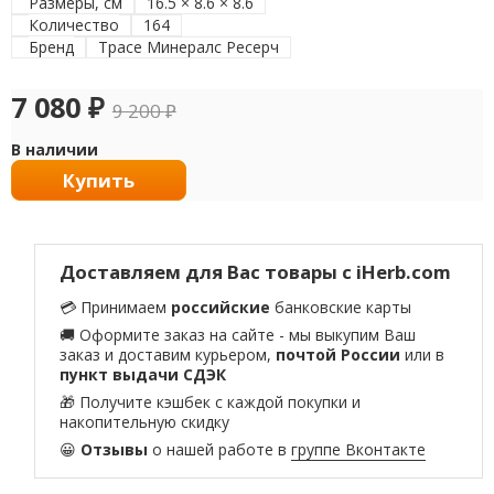
Размеры, см
16.5 × 8.6 × 8.6
Количество
164
Бренд
Трасе Минералс Ресерч
7 080
₽
9 200
₽
В наличии
Купить
Доставляем для Вас товары с iHerb.com
💳 Принимаем
российские
банковские карты
🚚 Оформите заказ на сайте - мы выкупим Ваш
заказ и доставим курьером,
почтой России
или в
пункт выдачи СДЭК
🎁 Получите кэшбек с каждой покупки и
накопительную скидку
😀
Отзывы
о нашей работе в
группе Вконтакте