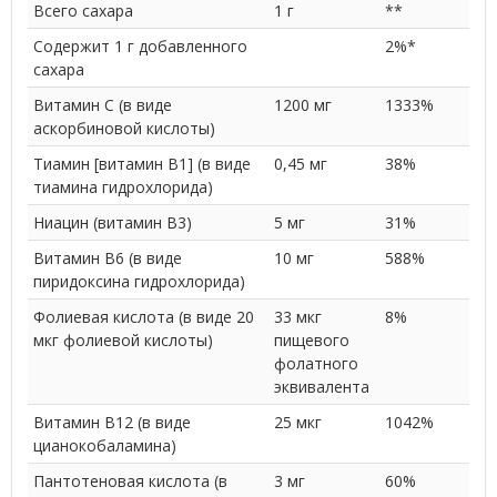
Всего сахара
1 г
**
Содержит 1 г добавленного
2%*
сахара
Витамин C (в виде
1200 мг
1333%
аскорбиновой кислоты)
Тиамин [витамин B1] (в виде
0,45 мг
38%
тиамина гидрохлорида)
Ниацин (витамин B3)
5 мг
31%
Витамин B6 (в виде
10 мг
588%
пиридоксина гидрохлорида)
Фолиевая кислота (в виде 20
33 мкг
8%
мкг фолиевой кислоты)
пищевого
фолатного
эквивалента
Витамин B12 (в виде
25 мкг
1042%
цианокобаламина)
Пантотеновая кислота (в
3 мг
60%