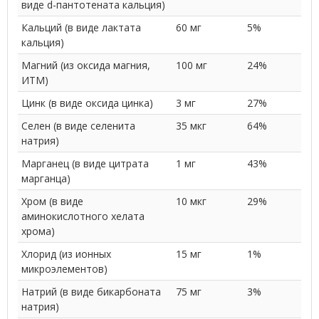
виде d-пантотената кальция)
Кальций (в виде лактата
60 мг
5%
кальция)
Магний (из оксида магния,
100 мг
24%
ИТМ)
Цинк (в виде оксида цинка)
3 мг
27%
Селен (в виде селенита
35 мкг
64%
натрия)
Марганец (в виде цитрата
1 мг
43%
марганца)
Хром (в виде
10 мкг
29%
аминокислотного хелата
хрома)
Хлорид (из ионных
15 мг
1%
микроэлементов)
Натрий (в виде бикарбоната
75 мг
3%
натрия)