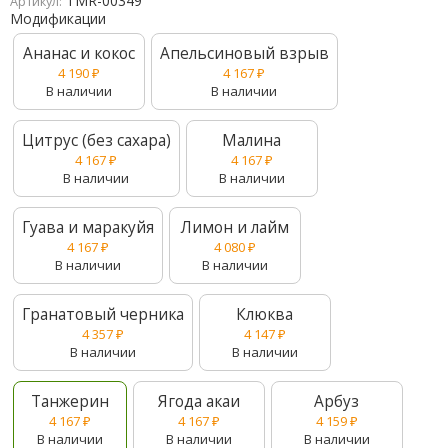
TMR-00349
Артикул:
Модификации
Ананас и кокос
Апельсиновый взрыв
4 190
₽
4 167
₽
В наличии
В наличии
Цитрус (без сахара)
Малина
4 167
₽
4 167
₽
В наличии
В наличии
Гуава и маракуйя
Лимон и лайм
4 167
₽
4 080
₽
В наличии
В наличии
Гранатовый черника
Клюква
4 357
₽
4 147
₽
В наличии
В наличии
Танжерин
Ягода акаи
Арбуз
4 167
₽
4 167
₽
4 159
₽
В наличии
В наличии
В наличии