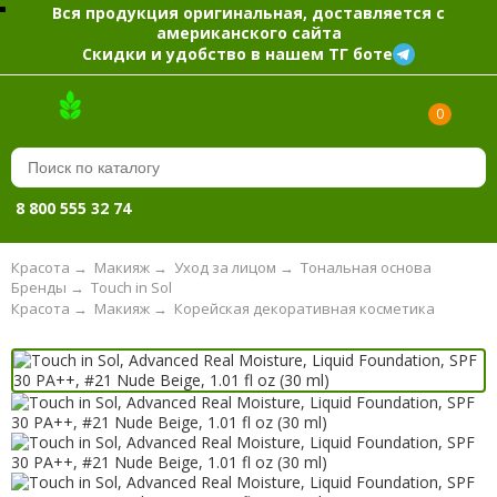
Вся продукция оригинальная, доставляется с
американского сайта
Скидки и удобство в нашем ТГ боте
0
8 800 555 32 74
Красота
→
Макияж
→
Уход за лицом
→
Тональная основа
Бренды
→
Touch in Sol
Красота
→
Макияж
→
Корейская декоративная косметика