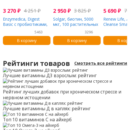
3 270
₽
4 251
₽
2 950
₽
3 825
₽
5 690
₽
7 
Enzymedica, Digest
Solgar, биотин, 5000
Renew Life, 
Basic с пробиотиками,
мкг, 100 растительных
Cleanse Smart
90 капсул
капсул
флакона, по 
5463
3296
растительных
каждом
В корзину
В корзину
В кор
Рейтинги товаров
Смотреть все рейтинги
Лучшие витамины Д3 взрослым: рейтинг
Рейтинг лучших добавок при хроническом стрессе и
нервном истощении
Лучшие витамины Д в каплях: рейтинг
Топ 10 витаминов С на айхерб