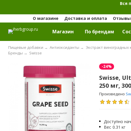
Вся 
О магазине
Доставка и оплата
Отзывы 
Магазин
По брендам
Cос
Пищевые добавки
→
Антиоксиданты
→
Экстракт виноградных 
Бренды
→
Swisse
-24%
Swisse, Ul
250 мг, 30
Произведено
Sw
Доступно нач
Вес
0.31 кг