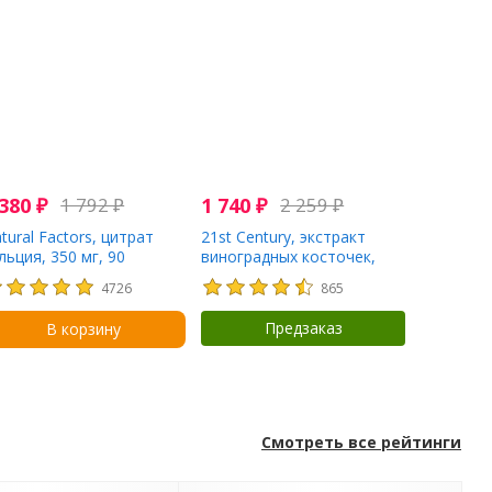
 380
₽
1 792
₽
1 740
₽
2 259
₽
tural Factors, цитрат
21st Century, экстракт
льция, 350 мг, 90
виноградных косточек,
блеток
стандартизованный, 200
4726
865
вегетарианских капсул
Предзаказ
В корзину
Смотреть все рейтинги