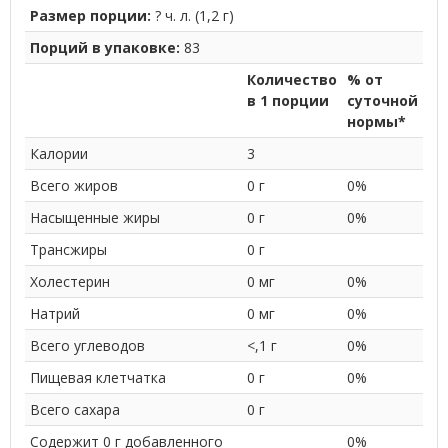
Размер порции:
? ч. л. (1,2 г)
Порций в упаковке:
83
Количество
% от
в 1 порции
суточной
нормы*
Калории
3
Всего жиров
0 г
0%
Насыщенные жиры
0 г
0%
Трансжиры
0 г
Холестерин
0 мг
0%
Натрий
0 мг
0%
Всего углеводов
<,1 г
0%
Пищевая клетчатка
0 г
0%
Всего сахара
0 г
Содержит 0 г добавленного
0%