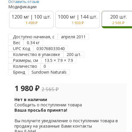
Оставить отзыв
Модификации
1200 мг | 100 шт.
1000 мг | 144 шт.
200 шт.
1 498
₽
1 930
₽
2 565
₽
Доступно начиная, с
апреля 2011
Вес
0.34 кг
UPC Код
030768033040
Количество в упаковке
200 шт.
Размеры, см
13.5 × 7.9 × 7.9
Количество
0
Бренд
Sundown Naturals
1 980
₽
2 565
₽
Нет в наличии
Сообщить о поступлении товара
Ваша просьба принята!
Вы получите уведомление о поступлении товара в
продажу на указанные Вами контакты
Ваш E-Mail