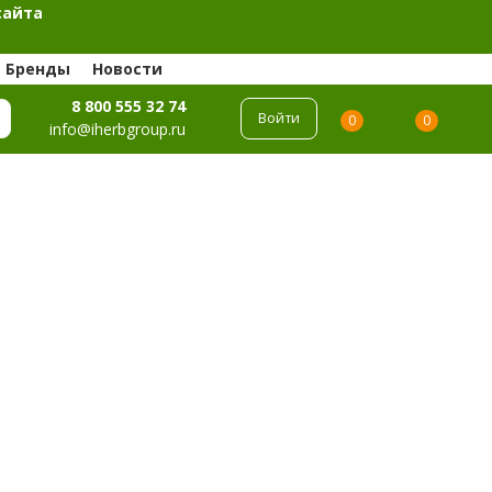
сайта
Бренды
Новости
8 800 555 32 74
Войти
0
0
info@iherbgroup.ru