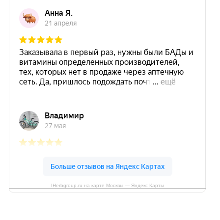
IHerbgroup.ru на карте Москвы — Яндекс Карты