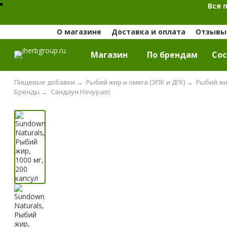
Вся 
О магазине
Доставка и оплата
Отзывы 
Магазин
По брендам
Cос
Пищевые добавки
→
Рыбий жир и омега (ЭПК и ДГК)
→
Рыбий жи
Бренды
→
Сандаун Нэчуралс