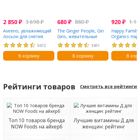
2 850
₽
3 698
₽
680
₽
880
₽
920
₽
1 1
Aveeno, увлажняющий
The Ginger People, Gin
Happy Family 
лосьон для снятия
Gins, жевательные
Organics Happ
стресса, лаванда, 532
имбирные конфеты,
суперпища,
5672
3451
мл (18 жидк. унций)
оригинальные, 84 г (3
безглютенов
унции)
овсяный бат
В корзину
В корзину
В кор
органическая
и овсянка, 5
батончиков, 
каждый
Рейтинги товаров
Смотреть все рейтинги
Топ 10 товаров бренда
Лучшие витамины Д для
NOW Foods на айхерб
женщин: рейтинг