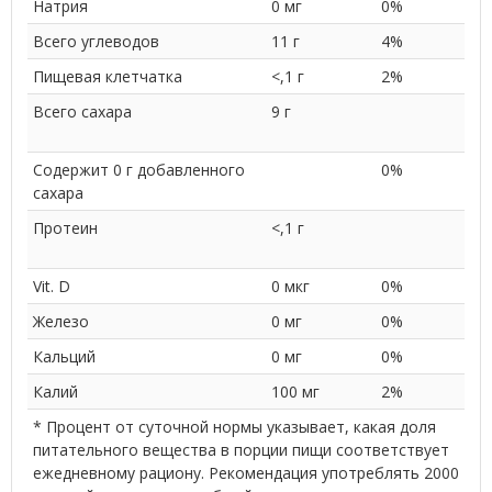
Натрия
0 мг
0%
Всего углеводов
11 г
4%
Пищевая клетчатка
<,1 г
2%
Всего сахара
9 г
Содержит 0 г добавленного
0%
сахара
Протеин
<,1 г
Vit. D
0 мкг
0%
Железо
0 мг
0%
Кальций
0 мг
0%
Калий
100 мг
2%
* Процент от суточной нормы указывает, какая доля
питательного вещества в порции пищи соответствует
ежедневному рациону. Рекомендация употреблять 2000