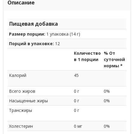
Описание
Пищевая добавка
Размер порции:
1 упаковка (14 г)
Порций в упаковке:
12
Количество
% От
в 1 порции
суточной
нормы *
Калорий
45
Всего жиров
0 г
0%
Насыщенные жиры
0 г
0%
Трансжиры
0 г
Холестерин
0 мг
0%