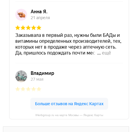
IHerbgroup.ru на карте Москвы — Яндекс Карты