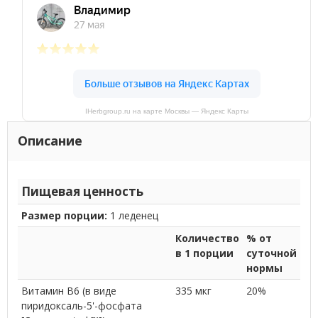
IHerbgroup.ru на карте Москвы — Яндекс Карты
Описание
Пищевая ценность
Размер порции:
1 леденец
Количество
% от
в 1 порции
суточной
нормы
Витамин B6 (в виде
335 мкг
20%
пиридоксаль-5'-фосфата