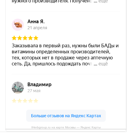
IHerbgroup.ru на карте Москвы — Яндекс Карты