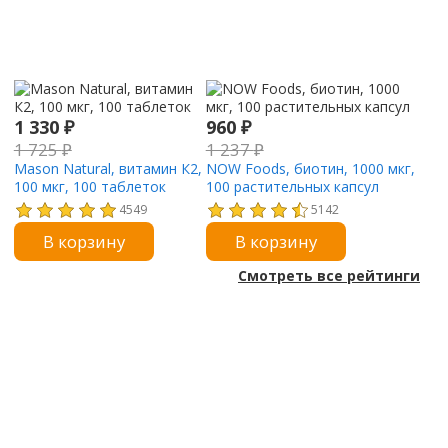
1 330
₽
960
₽
1 725
₽
1 237
₽
Mason Natural, витамин К2,
NOW Foods, биотин, 1000 мкг,
100 мкг, 100 таблеток
100 растительных капсул
4549
5142
В корзину
В корзину
Смотреть все рейтинги