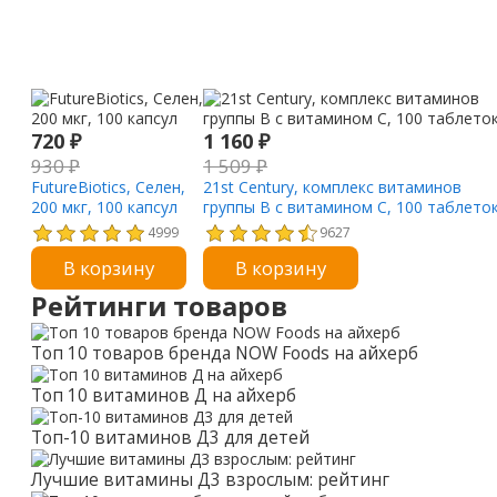
720
₽
1 160
₽
930
₽
1 509
₽
FutureBiotics, Селен,
21st Century, комплекс витаминов
200 мкг, 100 капсул
группы B с витамином C, 100 таблето
4999
9627
В корзину
В корзину
Рейтинги товаров
Топ 10 товаров бренда NOW Foods на айхерб
Топ 10 витаминов Д на айхерб
Топ-10 витаминов Д3 для детей
Лучшие витамины Д3 взрослым: рейтинг