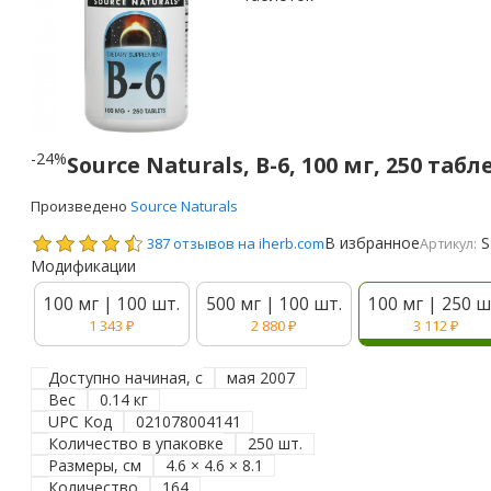
-24%
Source Naturals, B-6, 100 мг, 250 табл
Произведено
Source Naturals
В избранное
S
387 отзывов на iherb.com
Артикул:
Модификации
100 мг | 100 шт.
500 мг | 100 шт.
100 мг | 250 ш
1 343
₽
2 880
₽
3 112
₽
Доступно начиная, с
мая 2007
Вес
0.14 кг
UPC Код
021078004141
Количество в упаковке
250 шт.
Размеры, см
4.6 × 4.6 × 8.1
Количество
164