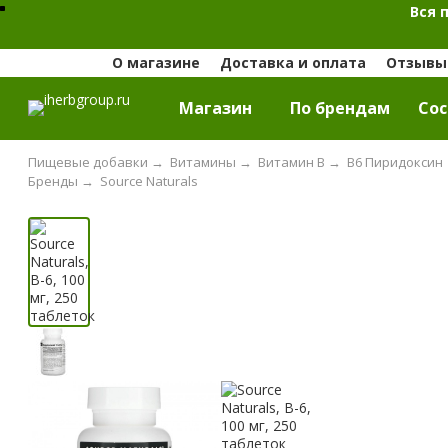
Вся 
О магазине
Доставка и оплата
Отзывы 
Магазин
По брендам
Cос
Пищевые добавки
→
Витамины
→
Витамин B
→
B6 Пиридоксин
Бренды
→
Source Naturals