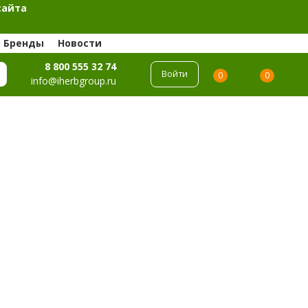
сайта
Бренды
Новости
8 800 555 32 74
Войти
0
0
info@iherbgroup.ru