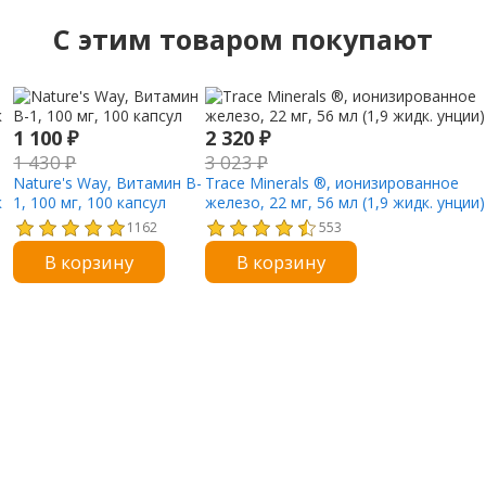
C этим товаром покупают
1 100
₽
2 320
₽
1 430
₽
3 023
₽
Nature's Way, Витамин B-
Trace Minerals ®, ионизированное
к
1, 100 мг, 100 капсул
железо, 22 мг, 56 мл (1,9 жидк. унции)
1162
553
В корзину
В корзину