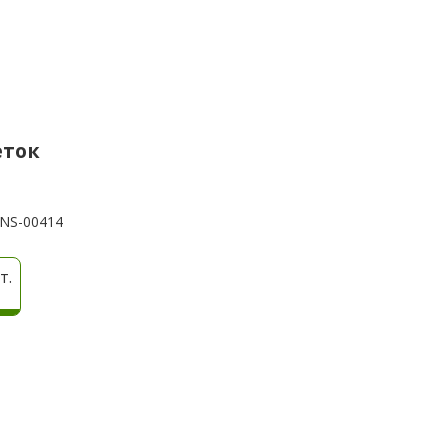
еток
NS-00414
т.