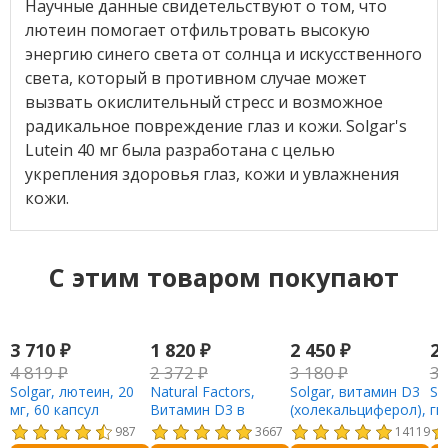
Научные данные свидетельствуют о том, что
лютеин помогает отфильтровать высокую
энергию синего света от солнца и искусственного
света, который в противном случае может
вызвать окислительный стресс и возможное
радикальное повреждение глаз и кожи. Solgar's
Lutein 40 мг была разработана с целью
укрепления здоровья глаз, кожи и увлажнения
кожи.
C этим товаром покупают
3 710
₽
1 820
₽
2 450
₽
2
4 819
₽
2 372
₽
3 180
₽
3
Solgar, лютеин, 20
Natural Factors,
Solgar, витамин D3
Sw
мг, 60 капсул
Витамин D3 в
(холекальциферол),
ги
каплях, без
250 мкг (10 000 МЕ),
мг
987
3667
14119
ароматизаторов, 25
120 капсул