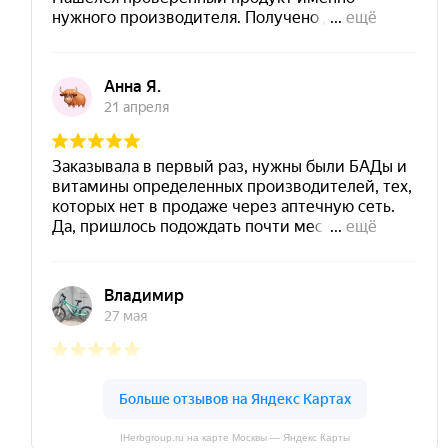
IHerbgroup.ru на карте Москвы — Яндекс Карты