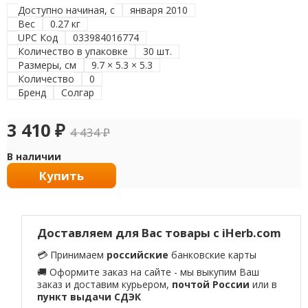
Доступно начиная, с
января 2010
Вес
0.27 кг
UPC Код
033984016774
Количество в упаковке
30 шт.
Размеры, см
9.7 × 5.3 × 5.3
Количество
0
Бренд
Солгар
3 410
₽
4 434
₽
В наличии
Купить
Доставляем для Вас товары с iHerb.com
💳 Принимаем
российские
банковские карты
🚚 Оформите заказ на сайте - мы выкупим Ваш
заказ и доставим курьером,
почтой России
или в
пункт выдачи СДЭК