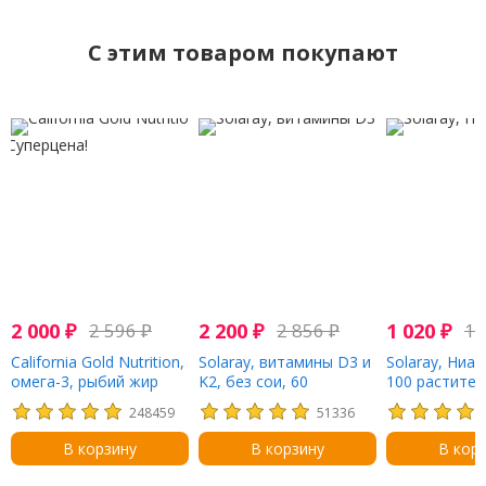
C этим товаром покупают
Суперцена!
2 000
₽
2 596
₽
2 200
₽
2 856
₽
1 020
₽
1 
California Gold Nutrition,
Solaray, витамины D3 и
Solaray, Ниац
омега-3, рыбий жир
K2, без сои, 60
100 растите
премиального
растительных капсул
капсул
248459
51336
качества, 180 мг ЭПК /
120 мг ДГК, 100 капсул
В корзину
В корзину
В кор
из рыбьего желатина