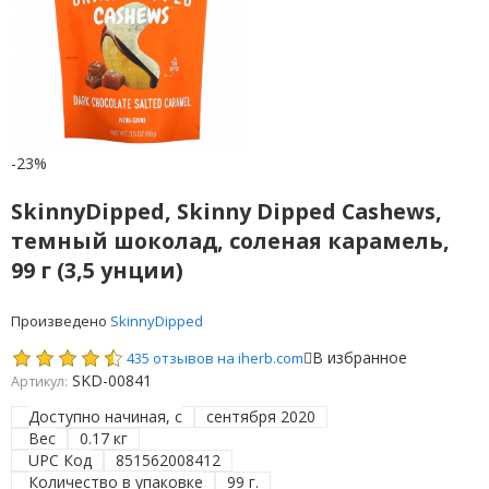
-23%
SkinnyDipped, Skinny Dipped Cashews,
темный шоколад, соленая карамель,
99 г (3,5 унции)
Произведено
SkinnyDipped
В избранное
435 отзывов на iherb.com
SKD-00841
Артикул:
Доступно начиная, с
сентября 2020
Вес
0.17 кг
UPC Код
851562008412
Количество в упаковке
99 г.