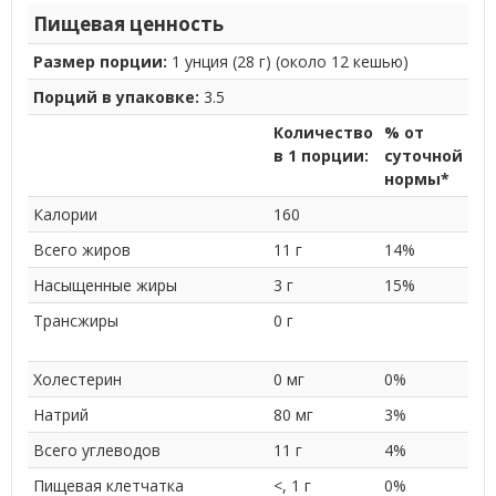
Пищевая ценность
Размер порции:
1 унция (28 г) (около 12 кешью)
Порций в упаковке:
3.5
Количество
% от
в 1 порции:
суточной
нормы*
Калории
160
Всего жиров
11 г
14%
Насыщенные жиры
3 г
15%
Трансжиры
0 г
Холестерин
0 мг
0%
Натрий
80 мг
3%
Всего углеводов
11 г
4%
Пищевая клетчатка
<, 1 г
0%