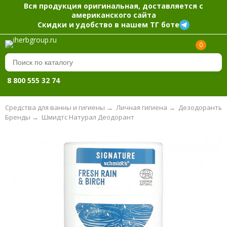
Вся продукция оригинальная, доставляется с
американского сайта
Скидки и удобство в нашем ТГ боте
0
8 800 555 32 74
Средства для ванны и гигиены
→
Личная гигиена
→
Дезодоранты
Бренды
→
Шмидтс Натурал Деодорант