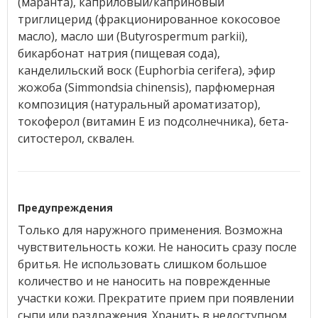
(маранта), каприловый/каприновый
триглицерид (фракционированное кокосовое
масло), масло ши (Butyrospermum parkii),
бикарбонат натрия (пищевая сода),
канделильский воск (Euphorbia cerifera), эфир
жожоба (Simmondsia chinensis), парфюмерная
композиция (натуральный ароматизатор),
токоферол (витамин Е из подсолнечника), бета-
ситостерол, сквален.
Предупреждения
Только для наружного применения. Возможна
чувствительность кожи. Не наносить сразу после
бритья. Не использовать слишком большое
количество и не наносить на поврежденные
участки кожи. Прекратите прием при появлении
сыпи или раздражения. Хранить в недоступном