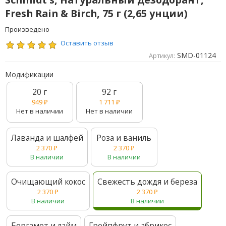
Fresh Rain & Birch, 75 г (2,65 унции)
Произведено
Оставить отзыв
SMD-01124
Артикул:
Модификации
20 г
92 г
949
₽
1 711
₽
Нет в наличии
Нет в наличии
Лаванда и шалфей
Роза и ваниль
2 370
₽
2 370
₽
В наличии
В наличии
Очищающий кокос
Свежесть дождя и береза
2 370
₽
2 370
₽
В наличии
В наличии
Бергамот и лайм
Грейпфрут и абрикос