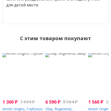
для детей месте.
C этим товаром покупают
1 300
₽
1 694
₽
6 590
₽
8 564
₽
1 560
₽
2 
Amish Origins, Глубокое
Olay, Regenerist,
Amish Origins