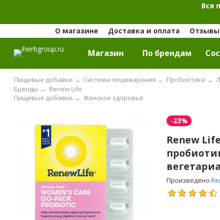
Вся 
О магазине
Доставка и оплата
Отзывы 
Магазин
По брендам
Cос
Пищевые добавки
→
Система пищеварения
→
Пробиотики
→
Л
Бренды
→
Renew Life
Пищевые добавки
→
Женское здоровье
-23%
Renew Lif
пробиотик
вегетариа
Произведено
Re