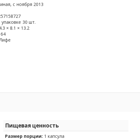
иная, с
ноября 2013
257158727
 упаковке
30 шт.
4.3 × 8.1 × 13.2
164
 Лифе
Пищевая ценность
Размер порции:
1 капсула