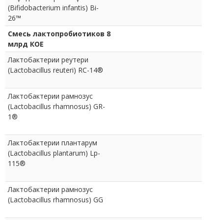
(Bifidobacterium infantis) Bi-
26™
Смесь лактопробиотиков 8
млрд КОЕ
Лактобактерии реутери
(Lactobacillus reuteri) RC-14®
Лактобактерии рамнозус
(Lactobacillus rhamnosus) GR-
1®
Лактобактерии плантарум
(Lactobacillus plantarum) Lp-
115®
Лактобактерии рамнозус
(Lactobacillus rhamnosus) GG