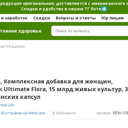
продукция оригинальная, доставляется с американского 
Скидки и удобство в нашем ТГ боте
и заработок
Скидки
Вопросы и ответы
Юр лицам
тояние здоровья
актобациллы
e, Комплексная добавка для женщин,
 Ultimate Flora, 15 млрд живых культур, 
нских капсул
new Life
REN-15
В избранное
83 отзывов на iherb.com
Артикул: