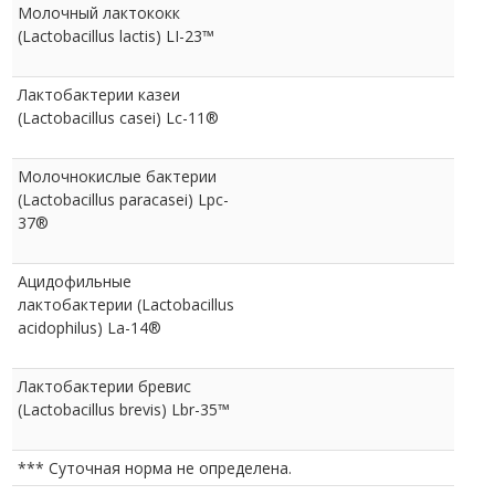
Молочный лактококк
(Lactobacillus lactis) LI-23™
Лактобактерии казеи
(Lactobacillus casei) Lc-11®
Молочнокислые бактерии
(Lactobacillus paracasei) Lpc-
37®
Ацидофильные
лактобактерии (Lactobacillus
acidophilus) La-14®
Лактобактерии бревис
(Lactobacillus brevis) Lbr-35™
*** Суточная норма не определена.