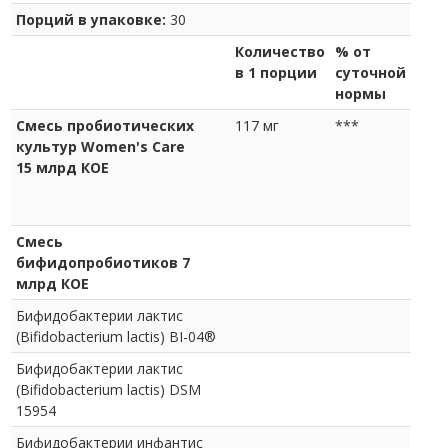
Порций в упаковке:
30
Количество
% от
в 1 порции
суточной
нормы
Смесь пробиотических
117 мг
***
культур Women's Care
15 млрд КОЕ
Смесь
бифидопробиотиков 7
млрд КОЕ
Бифидобактерии лактис
(Bifidobacterium lactis) BI-04®
Бифидобактерии лактис
(Bifidobacterium lactis) DSM
15954
Бифидобактерии инфантис