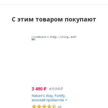
C этим товаром покупают
3 490
₽
4 534
₽
Nature's Way, Fortify,
женский пробиотик +
пребиотики,
69