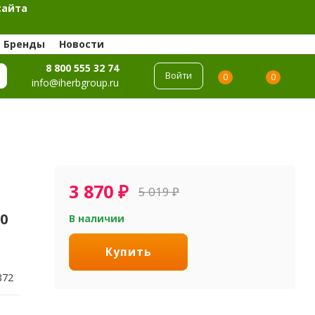
сайта
Бренды
Новости
8 800 555 32 74
Войти
0
0
info@iherbgroup.ru
3 870
₽
5 019
₽
30
В наличии
Купить
872