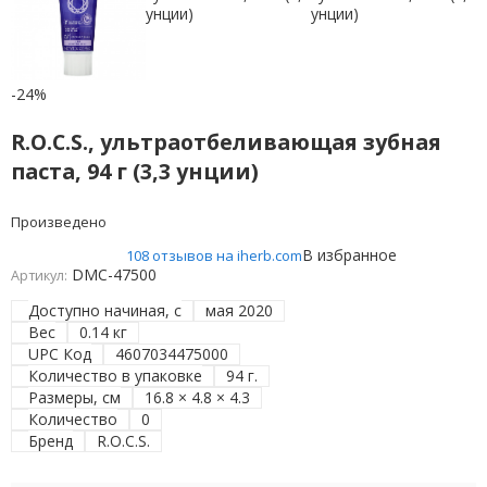
-24%
R.O.C.S., ультраотбеливающая зубная
паста, 94 г (3,3 унции)
Произведено
В избранное
108 отзывов на iherb.com
DMC-47500
Артикул:
Доступно начиная, с
мая 2020
Вес
0.14 кг
UPC Код
4607034475000
Количество в упаковке
94 г.
Размеры, см
16.8 × 4.8 × 4.3
Количество
0
Бренд
R.O.C.S.