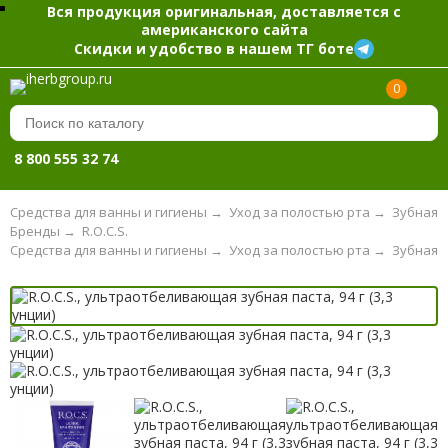
Вся продукция оригинальная, доставляется с
американского сайта
Скидки и удобство в нашем ТГ боте
0
8 800 555 32 74
Средства для ванны и гигиены
→
Уход за полостью рта
→
Зубная 
Бренды
→
R.O.C.S.
Средства для ванны и гигиены
→
Уход за полостью рта
→
Зубная 