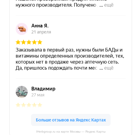
IHerbgroup.ru на карте Москвы — Яндекс Карты