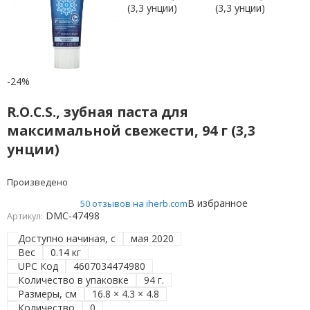
-24%
R.O.C.S., зубная паста для
максимальной свежести, 94 г (3,3
унции)
Произведено
В избранное
50 отзывов на iherb.com
DMC-47498
Артикул:
Доступно начиная, с
мая 2020
Вес
0.14 кг
UPC Код
4607034474980
Количество в упаковке
94 г.
Размеры, см
16.8 × 4.3 × 4.8
Количество
0