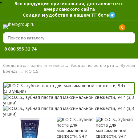
Вся продукция оригинальная, доставляется с
американского сайта
Скидки и удобство в нашем ТГ боте
0
8 800 555 32 74
Средства для ванны и гигиены
→
Уход за полостью рта
→
Зубная 
Бренды
→
R.O.C.S.