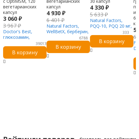
4 330
₽
4 930
₽
5 633
₽
3 060
₽
6 401
₽
Natural Factors,
3 967
₽
Natural Factors,
PQQ-10, PQQ 20 мг,
5
Doctor's Best,
WellBetX, берберин,
коэнзим Q10 200 мг,
333
6
глюкозамин,
500 мг, 120
30 капсул
6788
В корзину
хондроитин и МСМ
вегетарианских
Fu
39013
В корзину
с OptiMSM, 120
капсул
De
В корзину
вегетарианских
гр
капсул
по
и 
60
ка