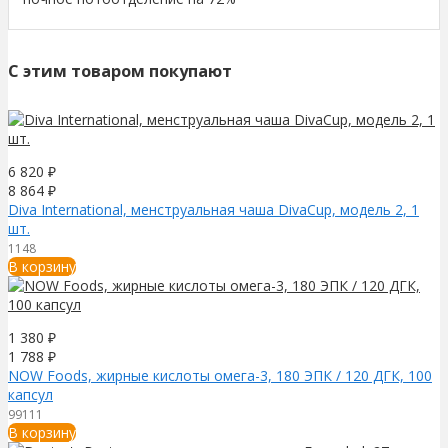
C этим товаром покупают
6 820
₽
8 864
₽
Diva International, менструальная чаша DivaCup, модель 2, 1
шт.
1148
В корзину
1 380
₽
1 788
₽
NOW Foods, жирные кислоты омега-3, 180 ЭПК / 120 ДГК, 100
капсул
99111
В корзину