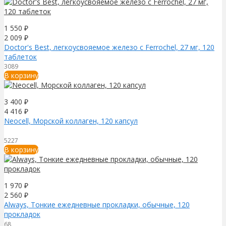
1 550
₽
2 009
₽
Doctor's Best, легкоусвояемое железо с Ferrochel, 27 мг, 120
таблеток
3089
В корзину
3 400
₽
4 416
₽
Neocell, Морской коллаген, 120 капсул
5227
В корзину
1 970
₽
2 560
₽
Always, Тонкие ежедневные прокладки, обычные, 120
прокладок
68