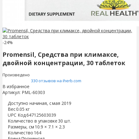
-24%
Promensil, Средства при климаксе,
двойной концентрации, 30 таблеток
Произведено
330 отзывов на iherb.com
В избранное
Артикул:
PML-60303
Доступно начиная, с
мая 2019
Вес
0.05 кг
UPC Код
647125603039
Количество в упаковке
30 шт.
Размеры, см
10.9 × 7.1 × 2.3
Количество
164
Бренд
Променсил