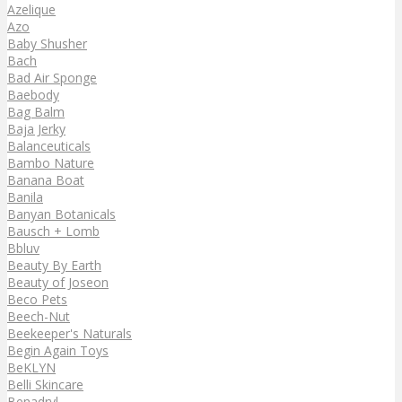
Azelique
Azo
Baby Shusher
Bach
Bad Air Sponge
Baebody
Bag Balm
Baja Jerky
Balanceuticals
Bambo Nature
Banana Boat
Banila
Banyan Botanicals
Bausch + Lomb
Bbluv
Beauty By Earth
Beauty of Joseon
Beco Pets
Beech-Nut
Beekeeper's Naturals
Begin Again Toys
BeKLYN
Belli Skincare
Benadryl