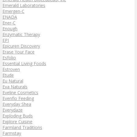
Emerald Laboratories
Emergen-C
ENADA
Ener-C
Enough
Enzymatic Therapy
EPI
Epicuren Discovery
Erase Your Face
Esfolio
Essential Living Foods
Estroven
Etude
Eu Natural
Eva Naturals
Eveline Cosmetics
Evenflo Feeding
Everyday Shea
Everydaze
Exploding Buds
Explore Cuisine
Farmland Traditions
Farmstay