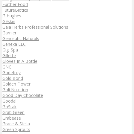
Further Food
FutureBiotics
G Hughes
G9skin
Gaia Herbs Professional Solutions
Garnier
Genceutic Naturals
Genexa LLC
Gigi Spa
Gillette
Gloves In A Bottle
GNC
Godefroy
Gold Bond
Golden Flower
Goli Nutrition
Good Day Chocolate
Goodal
GoStak
Grab Green
Grabease
Grace & Stella
Green Sprouts