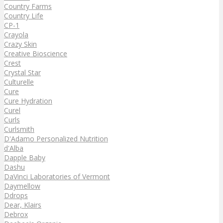
Country Farms
Country Life
CP-1
Crayola
Crazy Skin
Creative Bioscience
Crest
Crystal Star
Culturelle
Cure
Cure Hydration
Curel
Curls
Curlsmith
D'Adamo Personalized Nutrition
d'Alba
Dapple Baby
Dashu
DaVinci Laboratories of Vermont
Daymellow
Ddrops
Dear, Klairs
Debrox