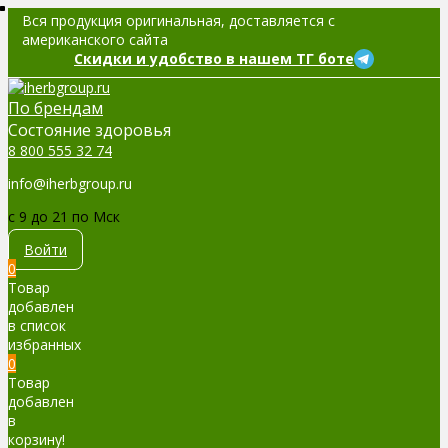
Вся продукция оригинальная, доставляется с
американского сайта
Скидки и удобство в нашем ТГ боте
По брендам
Cостояние здоровья
8 800 555 32 74
info@iherbgroup.ru
c 9 до 21 по Мск
Войти
0
Товар
добавлен
в список
избранных
0
Товар
добавлен
в
корзину!