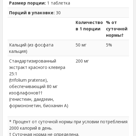
Размер порции:
1 таблетка
Порций в упаковке:
30
Количество
% от
в 1 порции
суточной
нормы†
Кальций (из фосфата
50 мг
5%
кальция)
Стандартизированный
200 мг
экстракт красного клевера
25:1
(trifolium pratense),
обеспечивающий 80 мг
изофлафонов††
(генистеин, даидзеин,
формононетин, биоханин A)
* Процент от суточной нормы при условии потребления
2000 калорий в день.
† Суточная норма не определена.