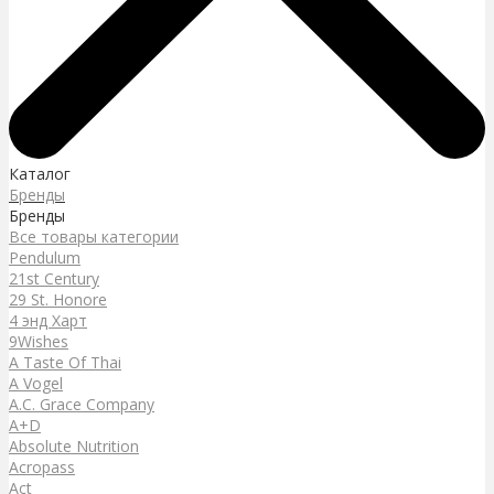
Каталог
Бренды
Бренды
Все товары категории
Pendulum
21st Century
29 St. Honore
4 энд Харт
9Wishes
A Taste Of Thai
A Vogel
A.C. Grace Company
A+D
Absolute Nutrition
Acropass
Act