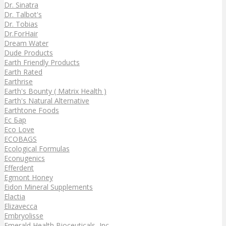
Dr. Sinatra
Dr. Talbot's
Dr. Tobias
Dr.ForHair
Dream Water
Dude Products
Earth Friendly Products
Earth Rated
Earthrise
Earth's Bounty ( Matrix Health )
Earth's Natural Alternative
Earthtone Foods
Ec Бар
Eco Love
ECOBAGS
Ecological Formulas
Econugenics
Efferdent
Egmont Honey
Eidon Mineral Supplements
Elactia
Elizavecca
Embryolisse
Emerald Health Bioceuticals, Inc