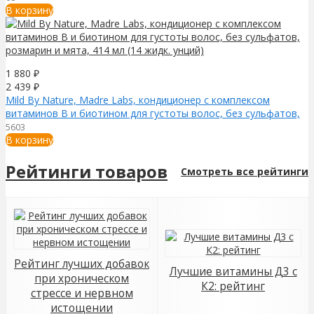
В корзину
1 880
₽
2 439
₽
Mild By Nature, Madre Labs, кондиционер с комплексом
витаминов В и биотином для густоты волос, без сульфатов,
розмарин и мята, 414 мл (14 жидк. унций)
5603
В корзину
Рейтинги товаров
Смотреть все рейтинги
Рейтинг лучших добавок
Лучшие витамины Д3 с
при хроническом
К2: рейтинг
стрессе и нервном
истощении