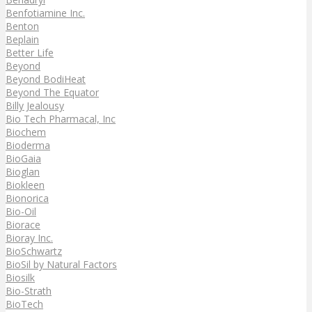
Benfotiamine Inc.
Benton
Beplain
Better Life
Beyond
Beyond BodiHeat
Beyond The Equator
Billy Jealousy
Bio Tech Pharmacal, Inc
Biochem
Bioderma
BioGaia
Bioglan
Biokleen
Bionorica
Bio-Oil
Biorace
Bioray Inc.
BioSchwartz
BioSil by Natural Factors
Biosilk
Bio-Strath
BioTech