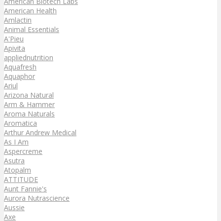
American Biotech Labs
American Health
Amlactin
Animal Essentials
A'Pieu
Apivita
appliednutrition
Aquafresh
Aquaphor
Ariul
Arizona Natural
Arm & Hammer
Aroma Naturals
Aromatica
Arthur Andrew Medical
As I Am
Aspercreme
Asutra
Atopalm
ATTITUDE
Aunt Fannie's
Aurora Nutrascience
Aussie
Axe