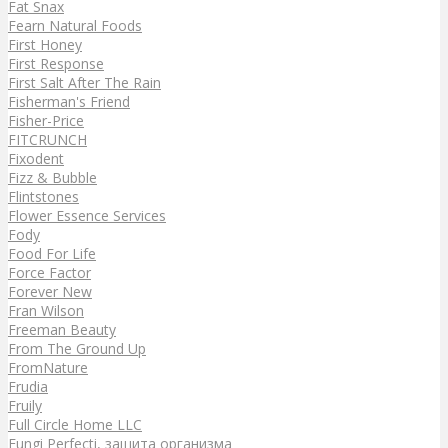
Fat Snax
Fearn Natural Foods
First Honey
First Response
First Salt After The Rain
Fisherman's Friend
Fisher-Price
FITCRUNCH
Fixodent
Fizz & Bubble
Flintstones
Flower Essence Services
Fody
Food For Life
Force Factor
Forever New
Fran Wilson
Freeman Beauty
From The Ground Up
FromNature
Frudia
Fruily
Full Circle Home LLC
Fungi Perfecti, защита организма