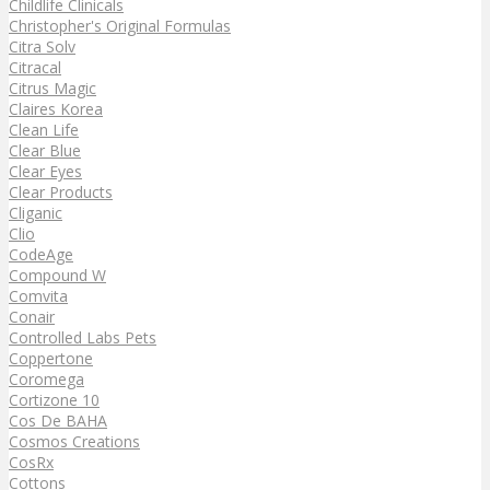
Childlife Clinicals
Christopher's Original Formulas
Citra Solv
Citracal
Citrus Magic
Claires Korea
Clean Life
Clear Blue
Clear Eyes
Clear Products
Cliganic
Clio
CodeAge
Compound W
Comvita
Conair
Controlled Labs Pets
Coppertone
Coromega
Cortizone 10
Cos De BAHA
Cosmos Creations
CosRx
Cottons