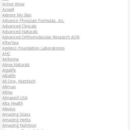
Active Wow
Acwell
Admire My Skin
Advance Physician Formulas, Inc.
Advanced Clinicals
Advanced Naturals
Advanced Orthomolecular Research AOR
AfterSpa
Ageless Foundation Laboratories
AHC
AirBorne
Aleva Naturals
Algalife
Alkalife
All One, Nutritech
Allimax
AllVia
Almased USA
Alta Health
Always
Amazing Grass
Amazing Herbs
Amazing Nutrition