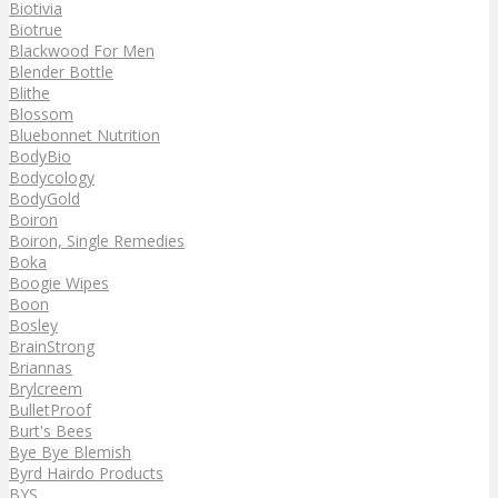
Biotivia
Biotrue
Blackwood For Men
Blender Bottle
Blithe
Blossom
Bluebonnet Nutrition
BodyBio
Bodycology
BodyGold
Boiron
Boiron, Single Remedies
Boka
Boogie Wipes
Boon
Bosley
BrainStrong
Briannas
Brylcreem
BulletProof
Burt's Bees
Bye Bye Blemish
Byrd Hairdo Products
BYS