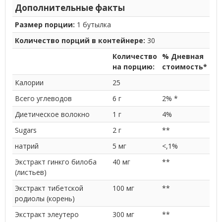
Дополнительные факты
Размер порции:
1 бутылка
Количество порций в контейнере:
30
Количество
% Дневная
на порцию:
стоимость*
Калории
25
Всего углеводов
6 г
2% *
Диетическое волокно
1 г
4%
Sugars
2 г
**
натрий
5 мг
<,1%
Экстракт гинкго билоба
40 мг
**
(листьев)
Экстракт тибетской
100 мг
**
родиолы (корень)
Экстракт элеутеро
300 мг
**