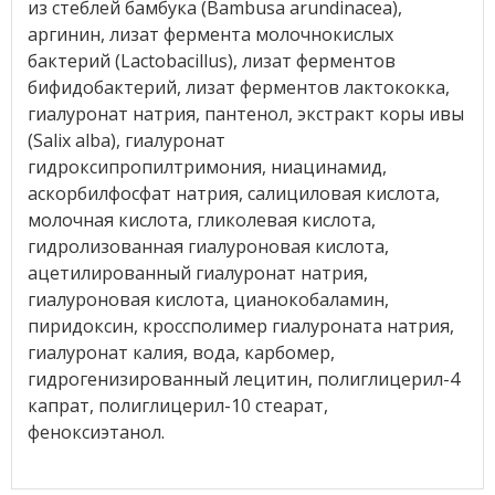
из стеблей бамбука (Bambusa arundinacea),
аргинин, лизат фермента молочнокислых
бактерий (Lactobacillus), лизат ферментов
бифидобактерий, лизат ферментов лактококка,
гиалуронат натрия, пантенол, экстракт коры ивы
(Salix alba), гиалуронат
гидроксипропилтримония, ниацинамид,
аскорбилфосфат натрия, салициловая кислота,
молочная кислота, гликолевая кислота,
гидролизованная гиалуроновая кислота,
ацетилированный гиалуронат натрия,
гиалуроновая кислота, цианокобаламин,
пиридоксин, кроссполимер гиалуроната натрия,
гиалуронат калия, вода, карбомер,
гидрогенизированный лецитин, полиглицерил-4
капрат, полиглицерил-10 стеарат,
феноксиэтанол.