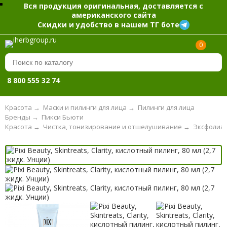
Вся продукция оригинальная, доставляется с
американского сайта
Скидки и удобство в нашем ТГ боте
0
8 800 555 32 74
Красота
→
Маски и пилинги для лица
→
Пилинги для лица
Бренды
→
Пикси Бьюти
Красота
→
Чистка, тонизирование и отшелушивание
→
Эксфолиат