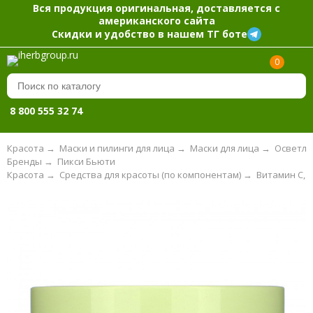
Вся продукция оригинальная, доставляется с
американского сайта
Скидки и удобство в нашем ТГ боте
0
8 800 555 32 74
Красота
→
Маски и пилинги для лица
→
Маски для лица
→
Осветля
Бренды
→
Пикси Бьюти
Красота
→
Средства для красоты (по компонентам)
→
Витамин C, 