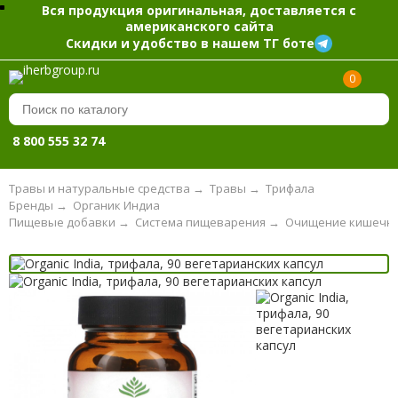
Вся продукция оригинальная, доставляется с
американского сайта
Скидки и удобство в нашем ТГ боте
0
8 800 555 32 74
Травы и натуральные средства
→
Травы
→
Трифала
Бренды
→
Органик Индиа
Пищевые добавки
→
Система пищеварения
→
Очищение кишечн