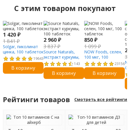
C этим товаром покупают
1 420
₽
2 960
₽
850
₽
1 841
₽
3 837
₽
1 099
₽
Solgar, пиколинат
2
цинка, 100 таблеток
Source Naturals,
NOW Foods, селен,
3
экстракт куркумы,
100 мкг, 100
19643
100 таблеток
таблеток
NO
143
23156
В корзину
се
В корзину
В корзину
ор
сп
12
Рейтинги товаров
Смотреть все рейтинги