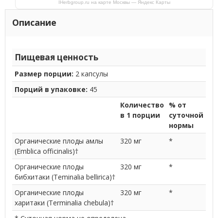
IHerbgroup.ru на карте Москвы — Яндекс Карты
Описание
Пищевая ценность
Размер порции:
2 капсулы
Порций в упаковке:
45
Количество
% от
в 1 порции
суточной
нормы
Органические плоды амлы
320 мг
*
(Emblica officinalis)†
Органические плоды
320 мг
*
бибхитаки (Teminalia bellirica)†
Органические плоды
320 мг
*
харитаки (Terminalia chebula)†