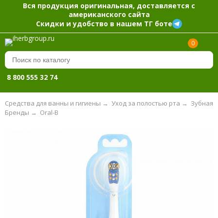
Вся продукция оригинальная, доставляется с
американского сайта
Скидки и удобство в нашем ТГ боте
0
8 800 555 32 74
Средства для ванны и гигиены
→
Уход за полостью рта
→
Зубная 
Бренды
→
Oral-B