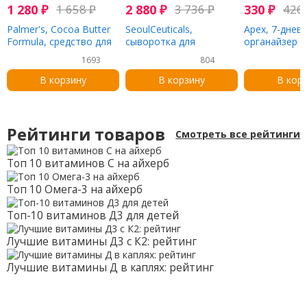
1 280
₽
1 658
₽
2 880
₽
3 736
₽
330
₽
426
Palmer's, Cocoa Butter
SeoulCeuticals,
Apex, 7-днев
Formula, средство для
cыворотка для
органайзер д
восстановления сухой
улучшения цвета лица,
таблеток Ultr
1693
804
кожи пяток,25 г (9
30 мл (1 жидк. унция)
Lok, 1 табле
унций)
В корзину
В корзину
В кор
Рейтинги товаров
Смотреть все рейтинги
Топ 10 витаминов С на айхерб
Топ 10 Омега-3 на айхерб
Топ-10 витаминов Д3 для детей
Лучшие витамины Д3 с К2: рейтинг
Лучшие витамины Д в каплях: рейтинг