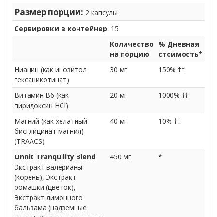
Размер порции:
2 капсулы
Сервировки в контейнер:
15
Количество
% Дневная
на порцию
стоимость*
Ниацин (как инозитол
30 мг
150% ††
гексаникотинат)
Витамин В6 (как
20 мг
1000% ††
пиридоксин HCI)
Магний (как хелатный
40 мг
10% ††
бисглицинат магния)
(TRAACS)
Onnit Tranquility Blend
450 мг
*
Экстракт валерианы
(корень), Экстракт
ромашки (цветок),
Экстракт лимонного
бальзама (надземные