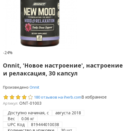
-24%
Onnit, 'Новое настроение', настроение
и релаксация, 30 капсул
Произведено
Onnit
В избранное
180 отзывов на iherb.com
ONT-01003
Артикул:
Доступно начиная, с
августа 2018
Вес
0.06 кг
UPC Код
819444010038
Количество в упаковке
30 шт.