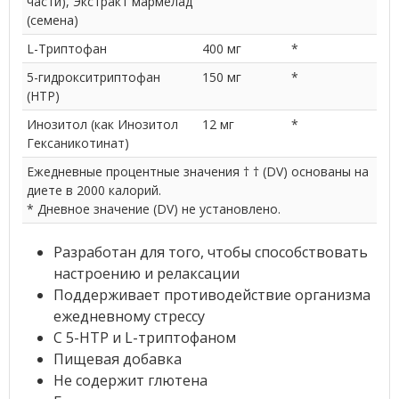
части), Экстракт мармелад
(семена)
L-Триптофан
400 мг
*
5-гидрокситриптофан
150 мг
*
(HTP)
Инозитол (как Инозитол
12 мг
*
Гексаникотинат)
Ежедневные процентные значения † † (DV) основаны на
диете в 2000 калорий.
* Дневное значение (DV) не установлено.
Разработан для того, чтобы способствовать
настроению и релаксации
Поддерживает противодействие организма
ежедневному стрессу
С 5-HTP и L-триптофаном
Пищевая добавка
Не содержит глютена