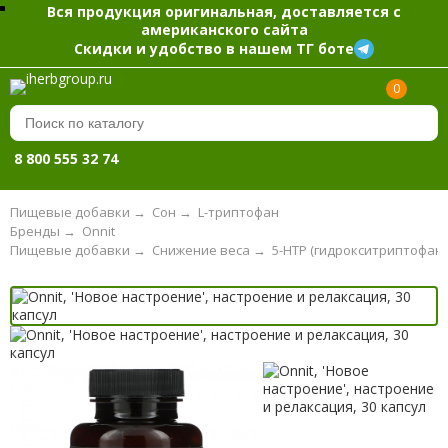
Вся продукция оригинальная, доставляется с
американского сайта
Скидки и удобство в нашем ТГ боте
0
8 800 555 32 74
Пищевые добавки
→
Сон
→
L-триптофан
Бренды
→
Onnit
Пищевые добавки
→
Снижение веса
→
5-HTP (гидрокситриптофан)