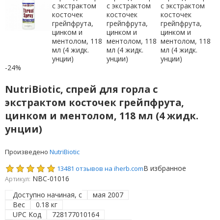
-24%
NutriBiotic, спрей для горла с
экстрактом косточек грейпфрута,
цинком и ментолом, 118 мл (4 жидк.
унции)
Произведено
NutriBiotic
В избранное
13481 отзывов на iherb.com
NBC-01016
Артикул:
Доступно начиная, с
мая 2007
Вес
0.18 кг
UPC Код
728177010164