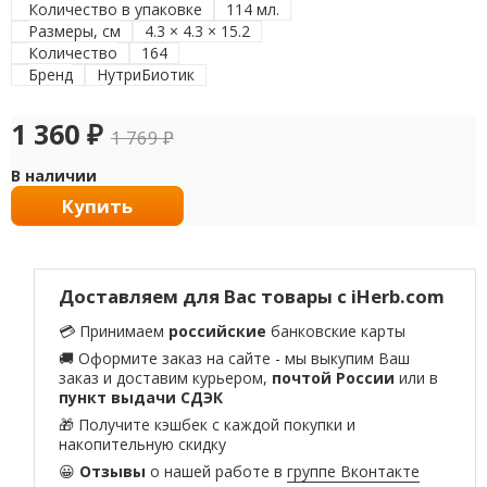
Количество в упаковке
114 мл.
Размеры, см
4.3 × 4.3 × 15.2
Количество
164
Бренд
НутриБиотик
1 360
₽
1 769
₽
В наличии
Купить
Доставляем для Вас товары с iHerb.com
💳 Принимаем
российские
банковские карты
🚚 Оформите заказ на сайте - мы выкупим Ваш
заказ и доставим курьером,
почтой России
или в
пункт выдачи СДЭК
🎁 Получите кэшбек с каждой покупки и
накопительную скидку
😀
Отзывы
о нашей работе в
группе Вконтакте