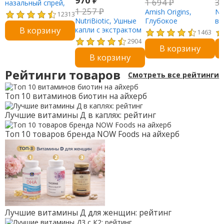
970
₽
1 694
₽
3
назальный спрей,
1 257
₽
29,5 мл (1 жидк.
Amish Origins,
Nu
12313
унция)
NutriBiotic, Ушные
Глубокое
ве
В корзину
капли с экстрактом
проникновение,
се
1463
косточек
болеутоляющая
GS
2904
В корзину
грейпфрута и
мазь, 3,5 унции
ко
В корзину
маслом чайного
(99,22 г)
(4
дерева, 30 мл (1
Рейтинги товаров
Смотреть все рейтинги
жидк. унция)
Топ 10 витаминов биотин на айхерб
Лучшие витамины Д в каплях: рейтинг
Топ 10 товаров бренда NOW Foods на айхерб
Лучшие витамины Д для женщин: рейтинг