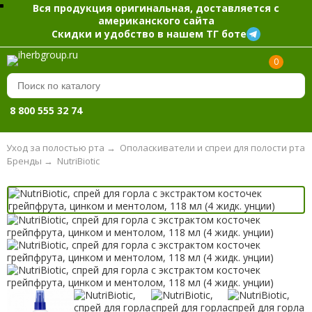
Вся продукция оригинальная, доставляется с
американского сайта
Скидки и удобство в нашем ТГ боте
0
8 800 555 32 74
→
Уход за полостью рта
→
Ополаскиватели и спреи для полости рта
Бренды
→
NutriBiotic