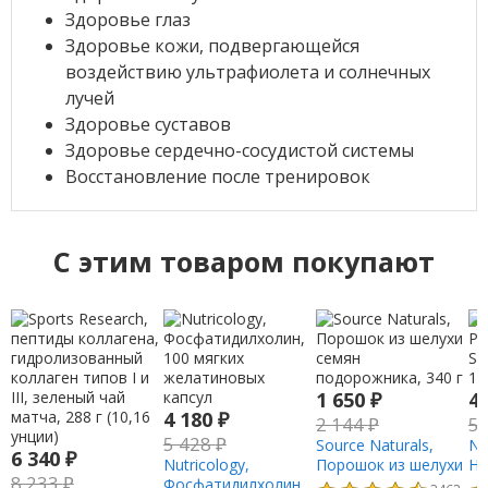
Здоровье глаз
Здоровье кожи, подвергающейся
воздействию ультрафиолета и солнечных
лучей
Здоровье суставов
Здоровье сердечно-сосудистой системы
Восстановление после тренировок
C этим товаром покупают
1 650
₽
4
4 180
₽
2 144
₽
5
5 428
₽
Source Naturals,
Nu
6 340
₽
Nutricology,
Порошок из шелухи
Ha
8 233
₽
Фосфатидилхолин,
семян
10