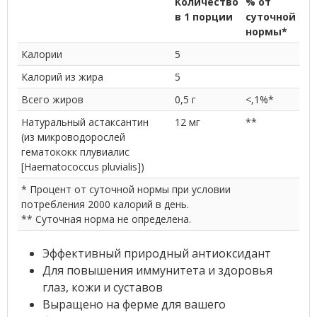
Количество
% от
в 1 порции
суточной
нормы*
Калории
5
Калорий из жира
5
Всего жиров
0,5 г
<,1%*
Натуральный астаксантин
12 мг
**
(из микроводорослей
гематококк плувиалис
[Haematococcus pluvialis])
* Процент от суточной нормы при условии
потребления 2000 калорий в день.
** Суточная норма не определена.
Эффективный природный антиоксидант
Для повышения иммунитета и здоровья
глаз, кожи и суставов
Выращено на ферме для вашего