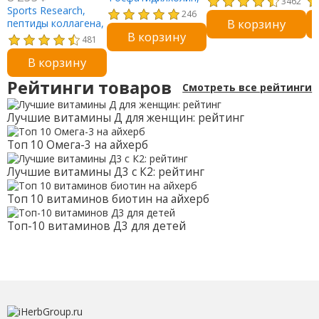
3462
Sports Research,
100 мягких
подорожника, 340 г
та
246
В корзину
пептиды коллагена,
желатиновых
В корзину
гидролизованный
капсул
481
коллаген типов I и
В корзину
III, зеленый чай
матча, 288 г (10,16
Рейтинги товаров
Смотреть все рейтинги
унции)
Лучшие витамины Д для женщин: рейтинг
Топ 10 Омега-3 на айхерб
Лучшие витамины Д3 с К2: рейтинг
Топ 10 витаминов биотин на айхерб
Топ-10 витаминов Д3 для детей