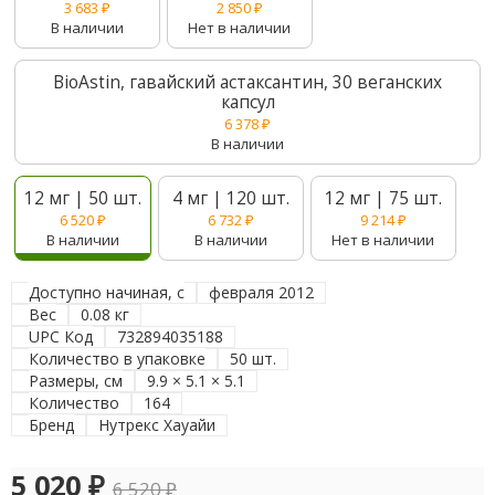
3 683
₽
2 850
₽
В наличии
Нет в наличии
BioAstin, гавайский астаксантин, 30 веганских
капсул
6 378
₽
В наличии
12 мг | 50 шт.
4 мг | 120 шт.
12 мг | 75 шт.
6 520
₽
6 732
₽
9 214
₽
В наличии
В наличии
Нет в наличии
Доступно начиная, с
февраля 2012
Вес
0.08 кг
UPC Код
732894035188
Количество в упаковке
50 шт.
Размеры, см
9.9 × 5.1 × 5.1
Количество
164
Бренд
Нутрекс Хауайи
5 020
₽
6 520
₽