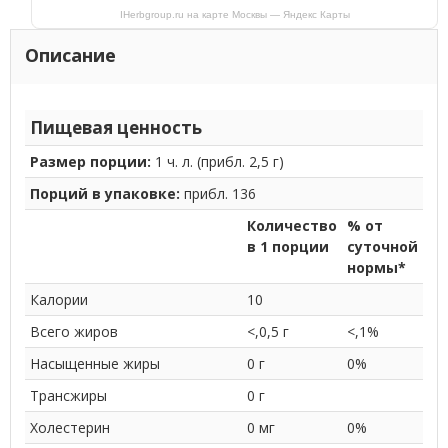
IHerbgroup.ru на карте Москвы — Яндекс Карты
Описание
Пищевая ценность
Размер порции:
1 ч. л. (прибл. 2,5 г)
Порций в упаковке:
прибл. 136
Количество
% от
в 1 порции
суточной
нормы*
Калории
10
Всего жиров
<,0,5 г
<,1%
Насыщенные жиры
0 г
0%
Трансжиры
0 г
Холестерин
0 мг
0%