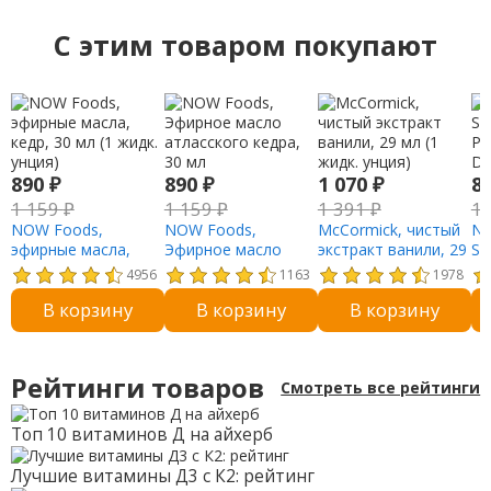
C этим товаром покупают
890
₽
890
₽
1 070
₽
8
1 159
₽
1 159
₽
1 391
₽
1
NOW Foods,
NOW Foods,
McCormick, чистый
NO
эфирные масла,
Эфирное масло
экстракт ванили, 29
So
кедр, 30 мл (1 жидк.
атласского кедра,
мл (1 жидк. унция)
Pu
4956
1163
1978
унция)
30 мл
Di
В корзину
В корзину
В корзину
Рейтинги товаров
Смотреть все рейтинги
Топ 10 витаминов Д на айхерб
Лучшие витамины Д3 с К2: рейтинг