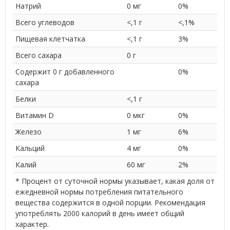
Натрий
0 мг
0%
Всего углеводов
<,1 г
<,1%
Пищевая клетчатка
<,1 г
3%
Всего сахара
0 г
Содержит 0 г добавленного
0%
сахара
Белки
<,1 г
Витамин D
0 мкг
0%
Железо
1 мг
6%
Кальций
4 мг
0%
Калий
60 мг
2%
* Процент от суточной нормы указывает, какая доля от
ежедневной нормы потребления питательного
вещества содержится в одной порции. Рекомендация
употреблять 2000 калорий в день имеет общий
характер.