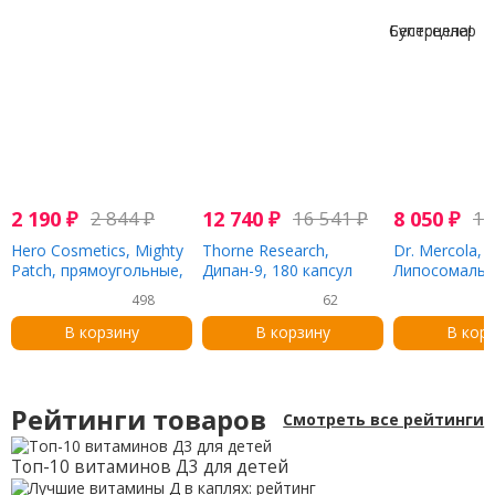
Бестселлер
Суперцена!
2 190
₽
2 844
₽
12 740
₽
16 541
₽
8 050
₽
10
Hero Cosmetics, Mighty
Thorne Research,
Dr. Mercola,
Patch, прямоугольные,
Дипан-9, 180 капсул
Липосомаль
10 пластырей
витамин C, 50
498
62
капсул
В корзину
В корзину
В кор
Рейтинги товаров
Смотреть все рейтинги
Топ-10 витаминов Д3 для детей