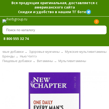
Вся продукция оригинальная, доставляется с
американского сайта
Скидки и удобство в нашем ТГ боте
0
8 800 555 32 74
щевые добавки
→
Здоровье мужчины
→
Мужские мультивитамины
Бренды
→
Нью Чэптэ
Пищевые добавки
→
Витамины
→
Мультивитамины