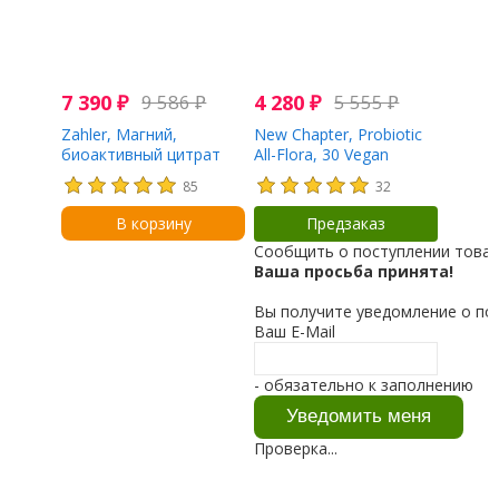
7 390
₽
9 586
₽
4 280
₽
5 555
₽
Zahler, Магний,
New Chapter, Probiotic
биоактивный цитрат
All-Flora, 30 Vegan
магния, 200 мг, 250
Capsules
85
32
капсул
В корзину
Предзаказ
Сообщить о поступлении това
Ваша просьба принята!
Вы получите уведомление о по
Ваш E-Mail
- обязательно к заполнению
Проверка...