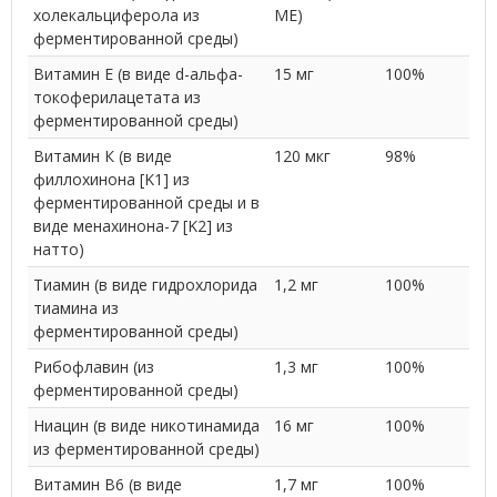
холекальциферола из
МЕ)
ферментированной среды)
Витамин E (в виде d-альфа-
15 мг
100%
токоферилацетата из
ферментированной среды)
Витамин К (в виде
120 мкг
98%
филлохинона [K1] из
ферментированной среды и в
виде менахинона-7 [K2] из
натто)
Тиамин (в виде гидрохлорида
1,2 мг
100%
тиамина из
ферментированной среды)
Рибофлавин (из
1,3 мг
100%
ферментированной среды)
Ниацин (в виде никотинамида
16 мг
100%
из ферментированной среды)
Витамин В6 (в виде
1,7 мг
100%