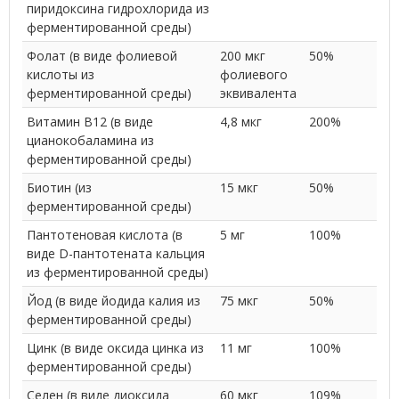
пиридоксина гидрохлорида из
ферментированной среды)
Фолат (в виде фолиевой
200 мкг
50%
кислоты из
фолиевого
ферментированной среды)
эквивалента
Витамин В12 (в виде
4,8 мкг
200%
цианокобаламина из
ферментированной среды)
Биотин (из
15 мкг
50%
ферментированной среды)
Пантотеновая кислота (в
5 мг
100%
виде D-пантотената кальция
из ферментированной среды)
Йод (в виде йодида калия из
75 мкг
50%
ферментированной среды)
Цинк (в виде оксида цинка из
11 мг
100%
ферментированной среды)
Селен (в виде диоксида
60 мкг
109%