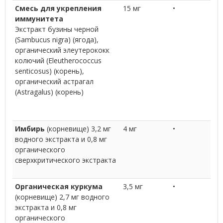
Смесь для укрепления
15 мг
•
иммунитета
Экстракт бузины черной
(Sambucus nigra) (ягода),
органический элеутерококк
колючий (Eleutherococcus
senticosus) (корень),
органический астрагал
(Astragalus) (корень)
Имбирь
(корневище) 3,2 мг
4 мг
•
водного экстракта и 0,8 мг
органического
сверхкритического экстракта
Органическая куркума
3,5 мг
•
(корневище) 2,7 мг водного
экстракта и 0,8 мг
органического