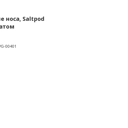
е носа, Saltpod
ратом
VG-00401