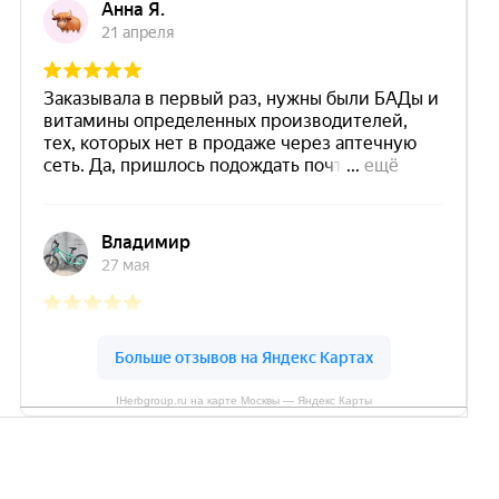
IHerbgroup.ru на карте Москвы — Яндекс Карты