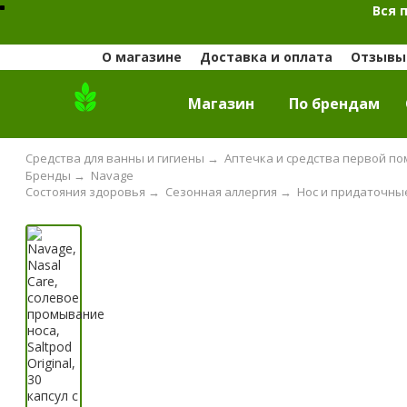
Вся 
О магазине
Доставка и оплата
Отзывы 
Магазин
По брендам
Средства для ванны и гигиены
→
Аптечка и средства первой п
Бренды
→
Navage
Состояния здоровья
→
Сезонная аллергия
→
Нос и придаточны