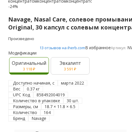
-24%
Navage, Nasal Care, солевое промывани
Original, 30 капсул с солевым концент
Произведено
В избранное
N
13 отзывов на iherb.com
Артикул:
Модификации
Оригинальный
Эвкалипт
3 118
₽
3 591
₽
Доступно начиная, с
марта 2022
Вес
0.37 кг
UPC Код
858492004019
Количество в упаковке
30 шт.
Размеры, см
18.7 × 11.8 × 6.5
Количество
164
Бренд
Navage