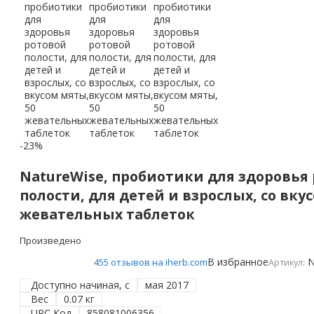
-23%
NatureWise, пробиотики для здоровья
полости, для детей и взрослых, со вку
жевательных таблеток
Произведено
В избранное
N
455 отзывов на iherb.com
Артикул:
Доступно начиная, с
мая 2017
Вес
0.07 кг
UPC Код
858081006356