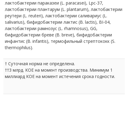
лактобактерии параказеи (L. paracasei), Lpc-37,
лактобактерии плантарум (L. plantarum), лактобактерии
реутери (L. reuteri), лактобактерии саливариус (L.
salivarius), бифидобактерии лактис (B. lactis), BI-04,
лактобактерии рамнозус (L. rhamnosus), GG,
бифидобактерии бреве (B. breve), бифидобактерии
инфантис (B. infantis), термофильный стрептококк (S.
thermophilus).
† Суточная норма не определена.
††3 млрд. КОЕ на момент производства. Минимум 1
миллиард КОЕ на момент истечения срока годности.