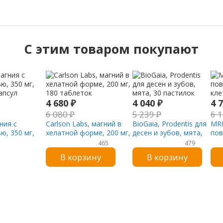
C этим товаром покупают
4 680
₽
4 040
₽
4 
6 080
₽
5 239
₽
6 
ния с
Carlson Labs, магний в
BioGaia, Prodentis для
MRM
ю, 350 мг,
хелатной форме, 200 мг,
десен и зубов, мята,
пов
апсул
180 таблеток
30 пастилок
кле
465
479
В корзину
В корзину