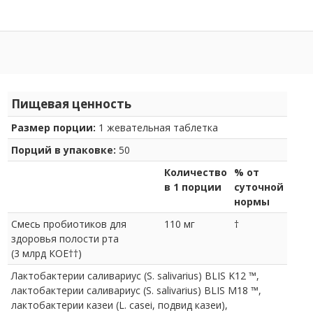
Пищевая ценность
Размер порции:
1 жевательная таблетка
Порций в упаковке:
50
Количество
% от
в 1 порции
суточной
нормы
Смесь пробиотиков для
110 мг
†
здоровья полости рта
(3 млрд КОЕ††)
Лактобактерии саливариус (S. salivarius) BLIS K12 ™,
лактобактерии саливариус (S. salivarius) BLIS M18 ™,
лактобактерии казеи (L. casei, подвид казеи),