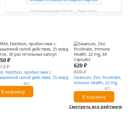
IHerbgroup.ru на карте Москвы — Яндекс Карты
750
₽
620
₽
173
₽
808
₽
, Nutrition, пробиотики с
ышенной силой действия, 25 млрд
Swanson, Zinc Picolinate,
ток, 30 растительных капсул
Immune Health, 22 mg,
423
60 Capsules
472
В корзину
В корзину
Смотреть все рейтинги