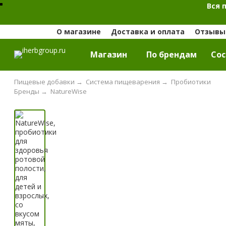
Вся 
О магазине
Доставка и оплата
Отзывы 
Магазин
По брендам
Cос
Пищевые добавки
→
Система пищеварения
→
Пробиотики
Бренды
→
NatureWise