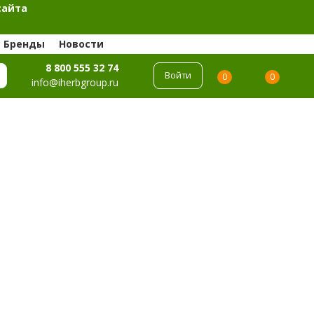
сайта
Бренды
Новости
8 800 555 32 74
Войти
0
0
info@iherbgroup.ru