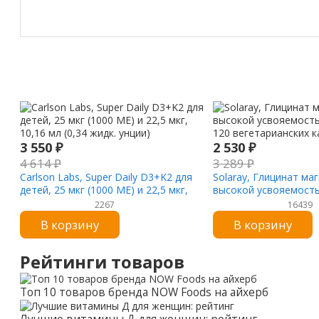
3 550
₽
2 530
₽
4 614
₽
3 289
₽
Carlson Labs, Super Daily D3+K2 для
Solaray, Глицинат маг
детей, 25 мкг (1000 МЕ) и 22,5 мкг,
высокой усвояемость
10,16 мл (0,34 жидк. унции)
120 вегетарианских к
2267
16439
В корзину
В корзину
Рейтинги товаров
Топ 10 товаров бренда NOW Foods на айхерб