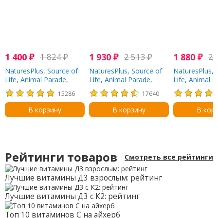
1 400
₽
1 824
₽
1 930
₽
2 513
₽
1 880
₽
2 
NaturesPlus, Source of
NaturesPlus, Source of
NaturesPlus, 
Life, Animal Parade,
Life, Animal Parade,
Life, Animal P
витамин D3, со вкусом
добавка для
кальций, же
15286
17640
натуральной черешни,
укрепления детского
добавка для 
500 МЕ, 90 таблеток в
иммунитета, вкус
вкусом вани
В корзину
В корзину
В кор
форме животных
натуральных
мороженого,
тропических ягод, 90
таблеток в 
животных
животных
Рейтинги товаров
Смотреть все рейтинги
Лучшие витамины Д3 взрослым: рейтинг
Лучшие витамины Д3 с К2: рейтинг
Топ 10 витаминов С на айхерб