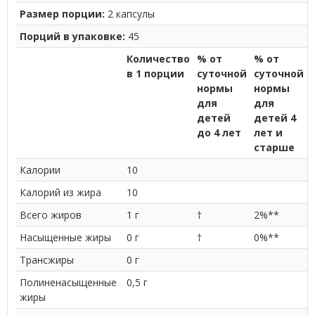
Размер порции:
2 капсулы
Порций в упаковке:
45
Количество
% от
% от
в 1 порции
суточной
суточной
нормы
нормы
для
для
детей
детей 4
до 4 лет
лет и
старше
Калории
10
Калорий из жира
10
Всего жиров
1 г
†
2%**
Насыщенные жиры
0 г
†
0%**
Трансжиры
0 г
Полиненасыщенные
0,5 г
жиры