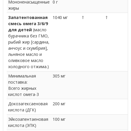
Мононенасыщенные
0 г
жиры
Запатентованная
1040 мг
†
†
смесь омега 3/6/9
для детей
(масло
бурачника без ГМО,
рыбий жир [сардина,
анчоус и скумбрия],
льняное масло и
оливковое масло
холодного отжима.)
Минимальная
305 мг
поставка:
Всего жирных
кислот омега-3
Докозагексаеновая
200 мг
кислота (ДГК)
Эйкозапентаеновая
100 мг
кислота (ЭПК)