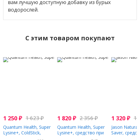
вам лучшую доступную добавку из бурых
водорослей.
C этим товаром покупают
1 250
₽
1 623
₽
1 820
₽
2 356
₽
1 320
₽
1 
Quantum Health, Super
Quantum Health, Super
Jason Natural,
Lysine+, ColdStick,
Lysine+, средство при
Saver, средс
солнцезащитное
герпесе, 0,25 унции (7 г)
ухода за