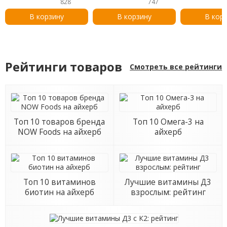
828
747
средство для губ, SPF
ногтями,чай
21, 5 г (0,17 унции)
дерево, 15 мл
В корзину
В корзину
В кор
унции)
Рейтинги товаров
Смотреть все рейтинги
Топ 10 товаров бренда
Топ 10 Омега-3 на
NOW Foods на айхерб
айхерб
Топ 10 витаминов
Лучшие витамины Д3
биотин на айхерб
взрослым: рейтинг