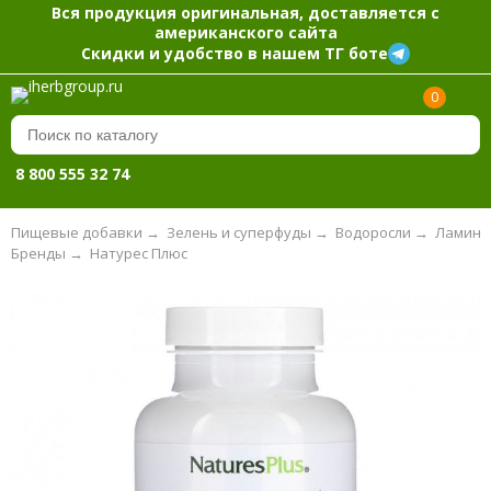
Вся продукция оригинальная, доставляется с
американского сайта
Скидки и удобство в нашем ТГ боте
0
8 800 555 32 74
Пищевые добавки
→
Зелень и суперфуды
→
Водоросли
→
Ламина
Бренды
→
Натурес Плюс