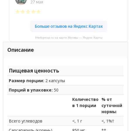
IHerbgroup.ru на карте Москвы — Яндекс Карты
Описание
Пищевая ценность
Размер порции:
2 капсулы
Порций в упаковке:
50
Количество
% от
в 1 порции
суточной
нормы
Всего углеводов
<, 1 г
<, 1%†
Сарсапариль (корень)
850 мг
**