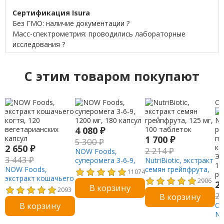
Сертификация Isura
Без ГМО: наличие документации ?
Масс-спектрометрия: проводились лабораторные
исследования ?
C этим товаром покупают
Су
4 080
₽
1 700
₽
5 300
₽
2 650
₽
2 214
₽
NOW Foods,
3 443
₽
суперомега 3-6-9,
NutriBiotic, экстракт
NOW Foods,
1200 мг, 180 капсул
семян грейпфрута,
11074
экстракт кошачьего
125 мг, 100
2906
2
В корзину
когтя, 120
таблеток
2093
2
В корзину
вегетарианских
В корзину
капсул
Ca
Nu
ры