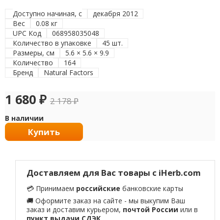
Доступно начиная, с
декабря 2012
Вес
0.08 кг
UPC Код
068958035048
Количество в упаковке
45 шт.
Размеры, см
5.6 × 5.6 × 9.9
Количество
164
Бренд
Natural Factors
1 680
₽
2 178
₽
В наличии
Купить
Доставляем для Вас товары с iHerb.com
💳 Принимаем
российские
банковские карты
🚚 Оформите заказ на сайте - мы выкупим Ваш
заказ и доставим курьером,
почтой России
или в
пункт выдачи СДЭК