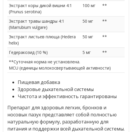
Экстракт коры дикой вишни 4:1
100 мг
**
(Prunus serotina)
Экстракт травы шандры 4:1
50 мг
**
(Marrubium vulgare)
Экстракт листьев плюща (Hedera
50 мг
**
helix)
Гедеракозид (10 %)
5 мг
**
**Суточная норма не установлена.
MCU (единицы молокосвертывающей активности)
Пищевая добавка
Здоровье дыхательной системы
Чистота и эффективность гарантированы
Препарат для здоровья легких, бронхов и
носовых пазух представляет собой полностью
натуральную формулу, разработанную для
питания и поддержки всей дыхательной системы.