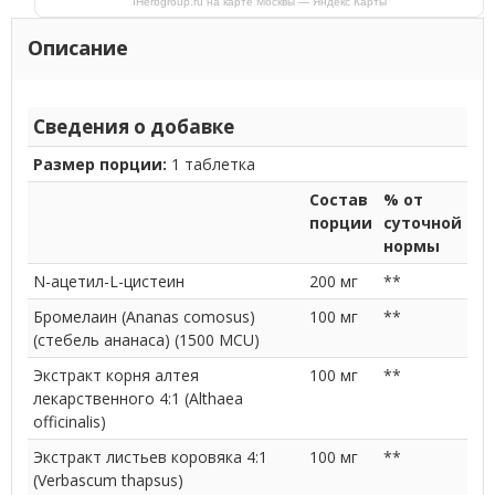
IHerbgroup.ru на карте Москвы — Яндекс Карты
Описание
Сведения о добавке
Размер порции:
1 таблетка
Состав
% от
порции
суточной
нормы
N-ацетил-L-цистеин
200 мг
**
Бромелаин (Ananas comosus)
100 мг
**
(стебель ананаса) (1500 MCU)
Экстракт корня алтея
100 мг
**
лекарственного 4:1 (Althaea
officinalis)
Экстракт листьев коровяка 4:1
100 мг
**
(Verbascum thapsus)