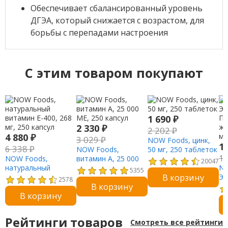
Обеспечивает сбалансированный уровень
ДГЭА, который снижается с возрастом, для
борьбы с перепадами настроения
C этим товаром покупают
1 690
₽
2 330
₽
2 202
₽
4 880
₽
3 029
₽
NOW Foods, цинк,
1
6 338
₽
NOW Foods,
50 мг, 250 таблеток
1
NOW Foods,
витамин A, 25 000
20047
натуральный
МЕ, 250 капсул
NO
5355
В корзину
витамин E-400, 268
Эф
2578
В корзину
мг, 250 капсул
Пе
В корзину
жи
мл
Рейтинги товаров
Смотреть все рейтинги