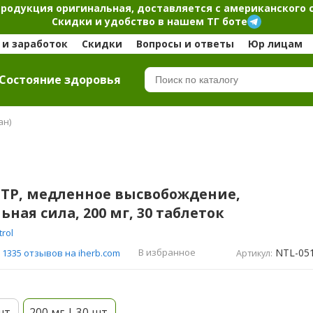
продукция оригинальная, доставляется с американского 
Скидки и удобство в нашем ТГ боте
и заработок
Скидки
Вопросы и ответы
Юр лицам
Cостояние здоровья
ан)
-HTP, медленное высвобождение,
ная сила, 200 мг, 30 таблеток
trol
NTL-05
В избранное
1335 отзывов на iherb.com
Артикул:
шт.
200 мг | 30 шт.