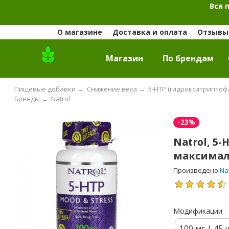
Вся 
О магазине
Доставка и оплата
Отзывы 
Магазин
По брендам
Пищевые добавки
→
Снижение веса
→
5-HTP (гидрокситриптоф
Бренды
→
Natrol
-23%
Natrol, 5
максималь
Произведено
Na
Модификации
100 мг | 45 