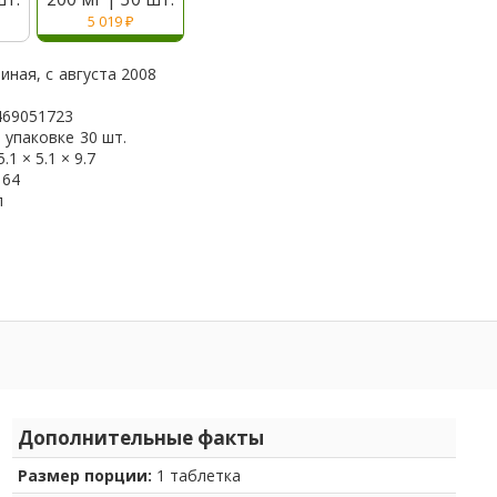
5 019
₽
иная, с
августа 2008
469051723
 упаковке
30 шт.
5.1 × 5.1 × 9.7
164
л
Дополнительные факты
Размер порции:
1 таблетка