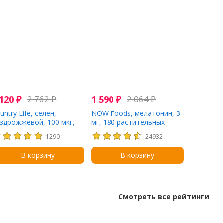
 120
₽
2 762
₽
1 590
₽
2 064
₽
untry Life, селен,
NOW Foods, мелатонин, 3
здрожжевой, 100 мкг,
мг, 180 растительных
0 таблеток
капсул
1290
24932
В корзину
В корзину
Смотреть все рейтинги