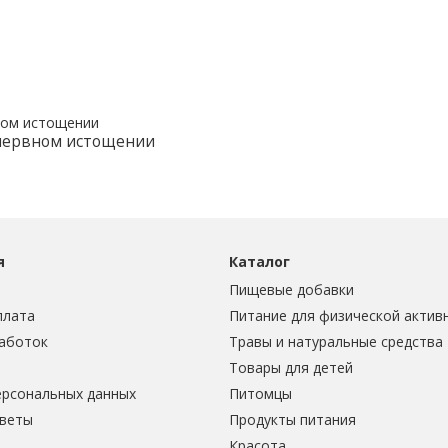
 нервном истощении
я
Каталог
Пищевые добавки
плата
Питание для физической актив
аботок
Травы и натуральные средства
Товары для детей
ерсональных данных
Питомцы
тветы
Продукты питания
Красота