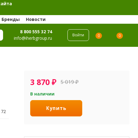
сайта
Бренды
Новости
8 800 555 32 74
Войти
0
0
info@iherbgroup.ru
3 870
₽
5 019
₽
В наличии
Купить
172