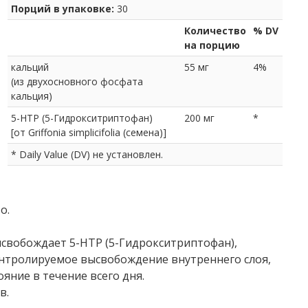
Порций в упаковке:
30
Количество
% DV
на порцию
кальций
55 мг
4%
(из двухосновного фосфата
кальция)
5-HTP (5-Гидрокситриптофан)
200 мг
*
[от Griffonia simplicifolia (семена)]
* Daily Value (DV) не установлен.
о.
ысвобождает 5-HTP (5-Гидрокситриптофан),
контролируемое высвобождение внутреннего слоя,
яние в течение всего дня.
в.