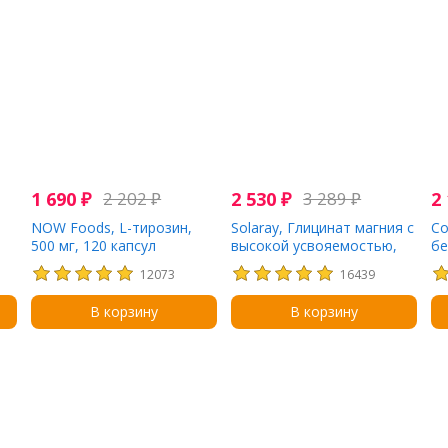
1 690
₽
2 202
₽
2 530
₽
3 289
₽
2
NOW Foods, L-тирозин,
Solaray, Глицинат магния с
Co
500 мг, 120 капсул
высокой усвояемостью,
бе
350 мг, 120
18
12073
16439
вегетарианских капсул
В корзину
В корзину