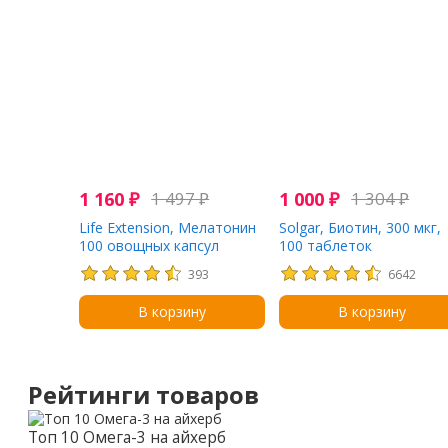
1 160
₽
1 497
₽
1 000
₽
1 304
₽
Life Extension, Мелатонин
Solgar, Биотин, 300 мкг,
100 овощных капсул
100 таблеток
393
6642
В корзину
В корзину
Рейтинги товаров
Топ 10 Омега-3 на айхерб