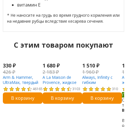
витамин E
* Не наносите на грудь во время грудного кормления или
на недавние рубцы вследствие кесарева сечения.
C этим товаром покупают
330
₽
1 680
₽
1 510
₽
1
426
₽
2 183
₽
1 960
₽
1
Arm & Hammer,
A La Maison de
Always, Infinity с
A 
UltraMax, твердый
Provence, жидкое
гибким
жи
дезодорант-
мыло для рук и
наполнителем и
те
46165
3103
310
антиперспирант для
тела, розмарин и
крылышками,
(1
Пр
В корзину
В корзину
В корзину
мужчин, свежий
мята, 500 мл (16,9
регулярные, 18
Со
аромат, 28 г (1
жидк. унции)
прокладок
то
унции)
Ва
Вы
о 