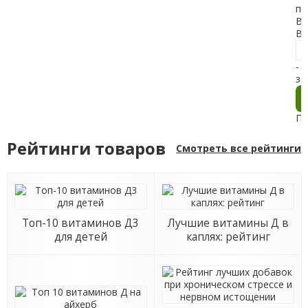
пр
Ва
Ва
- 
за
Пр
Рейтинги товаров
Смотреть все рейтинги
Топ-10 витаминов Д3
Лучшие витамины Д в
для детей
каплях: рейтинг