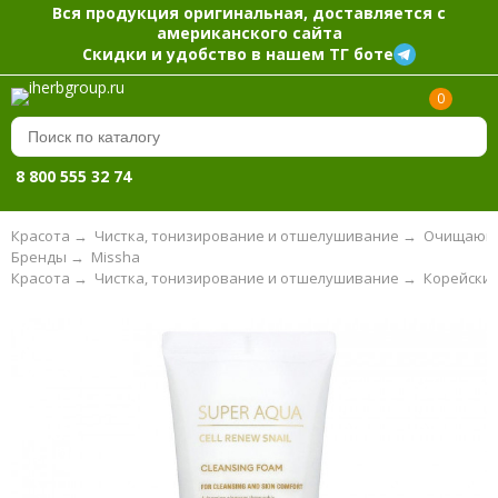
Вся продукция оригинальная, доставляется с
американского сайта
Скидки и удобство в нашем ТГ боте
0
8 800 555 32 74
Красота
→
Чистка, тонизирование и отшелушивание
→
Очищающи
Бренды
→
Missha
Красота
→
Чистка, тонизирование и отшелушивание
→
Корейские