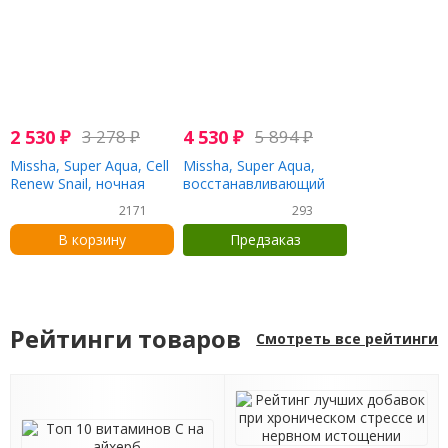
2 530
₽
3 278
₽
4 530
₽
5 894
₽
Missha, Super Aqua, Cell
Missha, Super Aqua,
Renew Snail, ночная
восстанавливающий
маска, 110 мл (3,7 жидк.
крем с экстрактом
2171
293
унции)
секрета улитки для
обновления клеток
В корзину
Предзаказ
кожи, 52 мл (1,75 жидк.
унции)
Рейтинги товаров
Смотреть все рейтинги