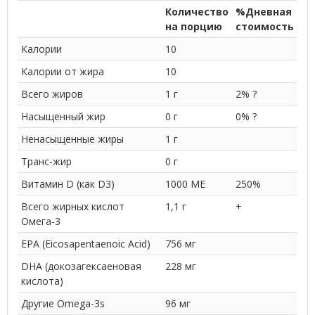
Количество
%Дневная
на порцию
стоимость
Калории
10
Калории от жира
10
Всего жиров
1 г
2% ?
Насыщенный жир
0 г
0% ?
Ненасыщенные жиры
1 г
Транс-жир
0 г
Витамин D (как D3)
1000 МЕ
250%
Всего жирных кислот
1,1 г
+
Омега-3
EPA (Eicosapentaenoic Acid)
756 мг
DHA (докозагексаеновая
228 мг
кислота)
Другие Omega-3s
96 мг