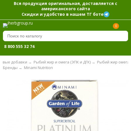
Вся продукция оригинальная, доставляется с
американского сайта
Скидки и удобство в нашем ТГ боте
0
8 800 555 32 74
евые добавки
→
Рыбий жир и омега (ЭПК и ДГК)
→
Рыбий жир омега-
Бренды
→
Minami Nutrition