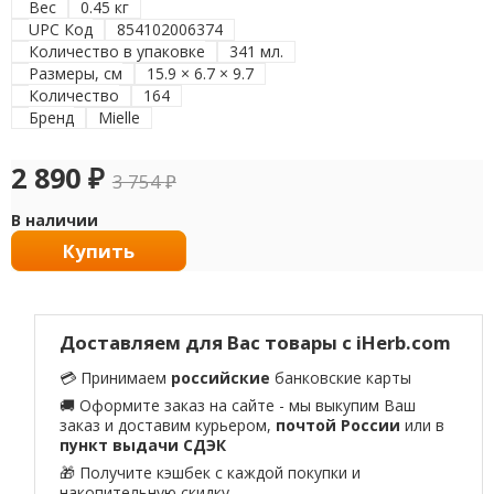
Вес
0.45 кг
UPC Код
854102006374
Количество в упаковке
341 мл.
Размеры, см
15.9 × 6.7 × 9.7
Количество
164
Бренд
Mielle
2 890
₽
3 754
₽
В наличии
Купить
Доставляем для Вас товары с iHerb.com
💳 Принимаем
российские
банковские карты
🚚 Оформите заказ на сайте - мы выкупим Ваш
заказ и доставим курьером,
почтой России
или в
пункт выдачи СДЭК
🎁 Получите кэшбек с каждой покупки и
накопительную скидку