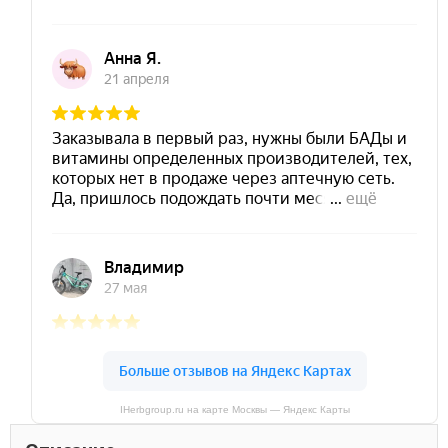
IHerbgroup.ru на карте Москвы — Яндекс Карты