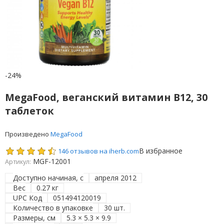
-24%
MegaFood, веганский витамин B12, 30
таблеток
Произведено
MegaFood
В избранное
146 отзывов на iherb.com
MGF-12001
Артикул:
Доступно начиная, с
апреля 2012
Вес
0.27 кг
UPC Код
051494120019
Количество в упаковке
30 шт.
Размеры, см
5.3 × 5.3 × 9.9