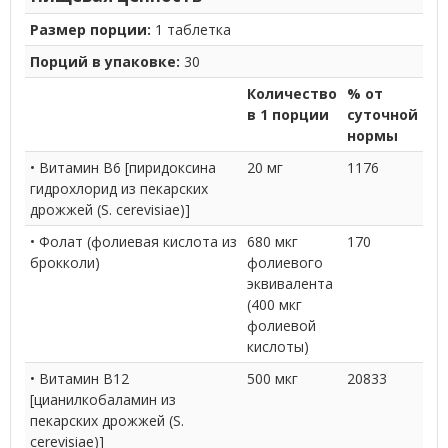
Размер порции:
1 таблетка
Порций в упаковке:
30
Количество
% от
в 1 порции
суточной
нормы
• Витамин В6 [пиридоксина
20 мг
1176
гидрохлорид из пекарских
дрожжей (S. cerevisiae)]
• Фолат (фолиевая кислота из
680 мкг
170
брокколи)
фолиевого
эквивалента
(400 мкг
фолиевой
кислоты)
• Витамин В12
500 мкг
20833
[цианилкобаламин из
пекарских дрожжей (S.
cerevisiae)]