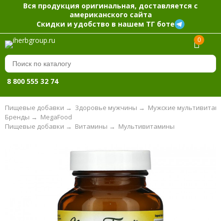
Вся продукция оригинальная, доставляется с
американского сайта
Скидки и удобство в нашем ТГ боте
0
8 800 555 32 74
Пищевые добавки
→
Здоровье мужчины
→
Мужские мультивитам
Бренды
→
MegaFood
Пищевые добавки
→
Витамины
→
Мультивитамины