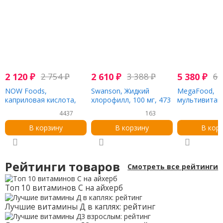
2 120
₽
2 754
₽
2 610
₽
3 388
₽
5 380
₽
6 
NOW Foods,
Swanson, Жидкий
MegaFood,
каприловая кислота,
хлорофилл, 100 мг, 473
мультивитам
600 мг, 100 мягких
мл (16 жидк. Унций)
женщин от 40
4437
163
таблеток
таблеток
В корзину
В корзину
В кор
Рейтинги товаров
Смотреть все рейтинги
Топ 10 витаминов С на айхерб
Лучшие витамины Д в каплях: рейтинг