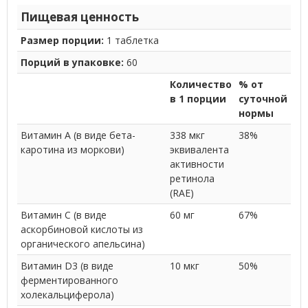
Пищевая ценность
Размер порции:
1 таблетка
Порций в упаковке:
60
Количество
% от
в 1 порции
суточной
нормы
Витамин A (в виде бета-
338 мкг
38%
каротина из моркови)
эквивалента
активности
ретинола
(RAE)
Витамин C (в виде
60 мг
67%
аскорбиновой кислоты из
органического апельсина)
Витамин D3 (в виде
10 мкг
50%
ферментированного
холекальциферола)