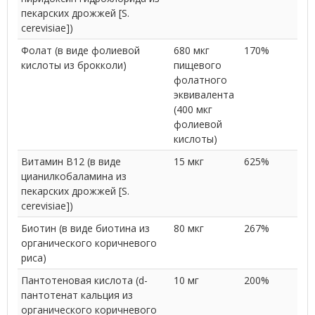
пекарских дрожжей [S.
cerevisiae])
Фолат (в виде фолиевой
680 мкг
170%
кислоты из брокколи)
пищевого
фолатного
эквивалента
(400 мкг
фолиевой
кислоты)
Витамин В12 (в виде
15 мкг
625%
цианилкобаламина из
пекарских дрожжей [S.
cerevisiae])
Биотин (в виде биотина из
80 мкг
267%
органического коричневого
риса)
Пантотеновая кислота (d-
10 мг
200%
пантотенат кальция из
органического коричневого