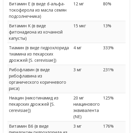
Витамин E (в виде d-альфа-
12 мг
80%
токоферола из масла семян
подсолнечника)
Витамин K (в виде
15 мкг
13%
фитонадиона из кочанной
капусты)
Тиамин (в виде гидрохлорида
4 мг
333%
тиамина из пекарских
дрожжей [S. cerevisiae])
Рибофлавин (в виде
3 мг
231%
рибофлавина из
органического коричневого
риса)
Ниацин (никотинамид из
20 мг
125%
пекарских дрожжей [S.
ниацинового
cerevisiae])
эквивалента
(NE)
Витамин B6 (в виде
3 мг
176%
пиридоксин гидрохлорида из