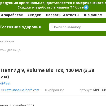
продукция оригинальная, доставляется с американского 
Скидки и удобство в нашем ТГ боте
и заработок
Скидки
Вопросы и ответы
Юр лицам
Cостояние здоровья
ветление
отки для лица
 Пептид 9, Volume Bio Tox, 100 мл (3,38
ции)
di-Peel
MPL-34
В избранное
133 отзывов на iherb.com
Артикул:
иная, с
декабря 2021