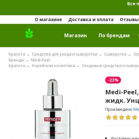
Вся 
О магазине
Доставка и оплата
Отзывы 
Магазин
По брендам
Красота
→
Средства для ухода и сыворотки
→
Сыворотки
→
Ос
Бренды
→
Medi-Peel
Красота
→
Корейская косметика
→
Уходовые средства и сывор
-23%
Medi-Peel,
жидк. Ун
Произведено
Me
Доступно нач