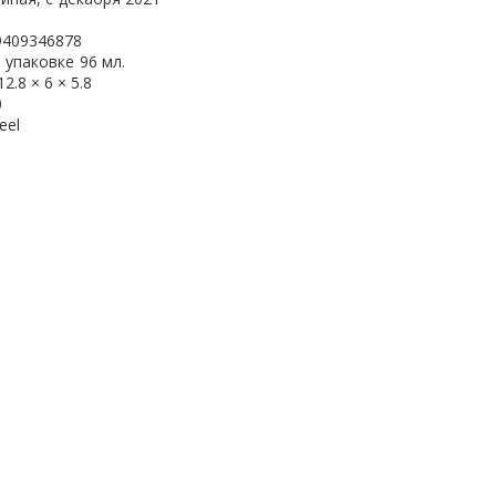
9409346878
 упаковке
96 мл.
12.8 × 6 × 5.8
0
eel