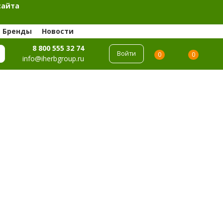
сайта
Бренды
Новости
8 800 555 32 74
Войти
0
0
info@iherbgroup.ru