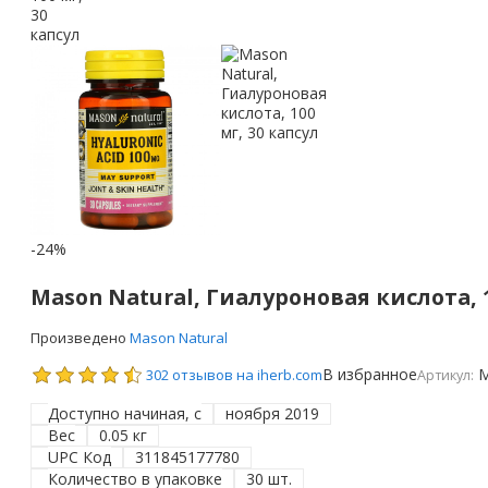
-24%
Mason Natural, Гиалуроновая кислота, 1
Произведено
Mason Natural
В избранное
M
302 отзывов на iherb.com
Артикул:
Доступно начиная, с
ноября 2019
Вес
0.05 кг
UPC Код
311845177780
Количество в упаковке
30 шт.