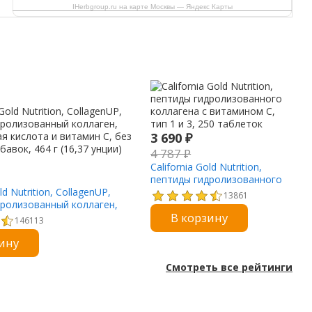
IHerbgroup.ru на карте Москвы — Яндекс Карты
3 690
₽
4 787
₽
California Gold Nutrition,
пептиды гидролизованного
ld Nutrition, CollagenUP,
коллагена с витамином C,
13861
дролизованный коллаген,
тип 1 и 3, 250 таблеток
В корзину
я кислота и витамин C, без
146113
бавок, 464 г (16,37 унции)
ину
Смотреть все рейтинги