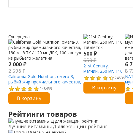
Суперцена!
500
₽
650
₽
2 000
₽
6 
21st Century,
2 596
₽
8 
магний, 250 мг, 110
California Gold Nutrition, омега-3,
таблеток
NAT
24539
рыбий жир премиального качества,
мул
В корзину
180 мг ЭПК / 120 мг ДГК, 100 капсул
еже
248459
из рыбьего желатина
для
В корзину
вег
Рейтинги товаров
Лучшие витамины Д для женщин: рейтинг