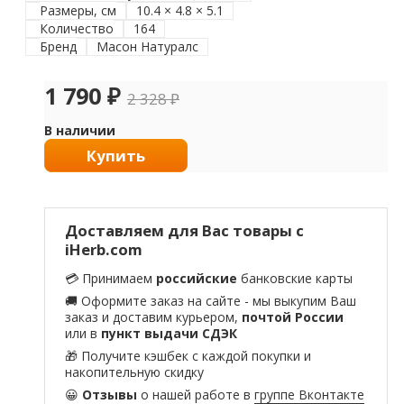
Размеры, см
10.4 × 4.8 × 5.1
Количество
164
Бренд
Масон Натуралс
1 790
₽
2 328
₽
В наличии
Купить
Доставляем для Вас товары с
iHerb.com
💳 Принимаем
российские
банковские карты
🚚 Оформите заказ на сайте - мы выкупим Ваш
заказ и доставим курьером,
почтой России
или в
пункт выдачи СДЭК
🎁 Получите кэшбек с каждой покупки и
накопительную скидку
😀
Отзывы
о нашей работе в
группе Вконтакте