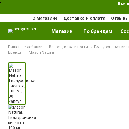
Вся 
О магазине
Доставка и оплата
Отзывы 
Магазин
По брендам
Cос
Пищевые добавки
→
Волосы, кожа и ногти
→
Гиалуроновая кис
Бренды
→
Mason Natural