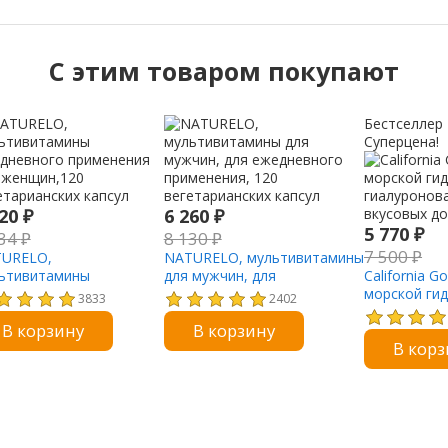
C этим товаром покупают
Бестселлер
Суперцена!
720
₽
6 260
₽
5 770
₽
734
₽
8 130
₽
7 500
₽
URELO,
NATURELO, мультивитамины
ьтивитамины
для мужчин, для
California Go
дневного применения
ежедневного применения,
морской ги
3833
2402
 женщин,120
120 вегетарианских капсул
гиалуронова
В корзину
В корзину
етарианских капсул
вкусовых до
В корз