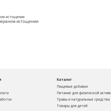
 нервном истощении
я
Каталог
Пищевые добавки
плата
Питание для физической актив
аботок
Травы и натуральные средства
Товары для детей