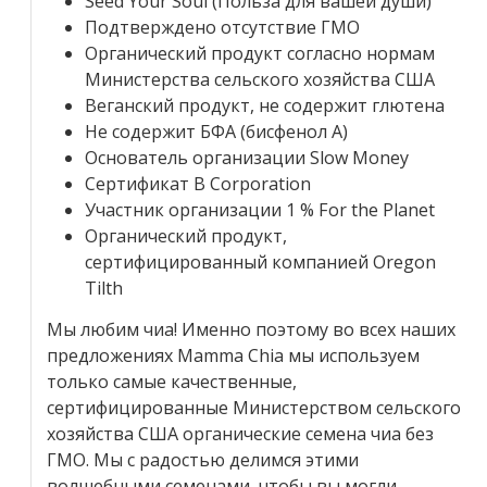
Seed Your Soul (Польза для вашей души)
Подтверждено отсутствие ГМО
Органический продукт согласно нормам
Министерства сельского хозяйства США
Веганский продукт, не содержит глютена
Не содержит БФА (бисфенол А)
Основатель организации Slow Money
Сертификат B Corporation
Участник организации 1 % For the Planet
Органический продукт,
сертифицированный компанией Oregon
Tilth
Мы любим чиа! Именно поэтому во всех наших
предложениях Mamma Chia мы используем
только самые качественные,
сертифицированные Министерством сельского
хозяйства США органические семена чиа без
ГМО. Мы с радостью делимся этими
волшебными семенами, чтобы вы могли