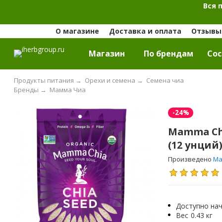
Вся 
О магазине
Доставка и оплата
Отзывы 
Магазин
По брендам
Cос
Продукты питания
→
Орехи и семена
→
Семена чиа
Бренды
→
Мамма Чиа
-24%
Mamma Chi
(12 унций
Произведено
Ма
Доступно нач
Вес
0.43 кг