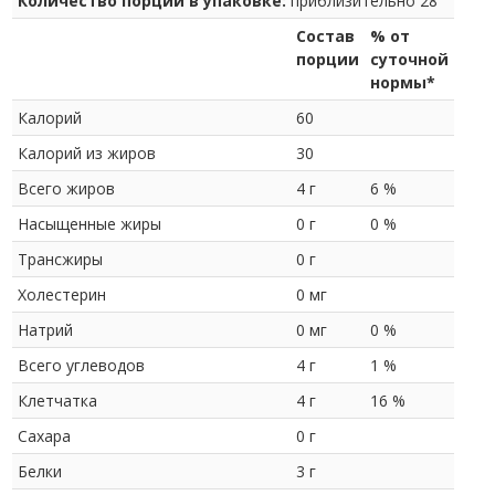
Количество порций в упаковке:
приблизительно 28
Состав
% от
порции
суточной
нормы*
Калорий
60
Калорий из жиров
30
Всего жиров
4 г
6 %
Насыщенные жиры
0 г
0 %
Трансжиры
0 г
Холестерин
0 мг
Натрий
0 мг
0 %
Всего углеводов
4 г
1 %
Клетчатка
4 г
16 %
Сахара
0 г
Белки
3 г