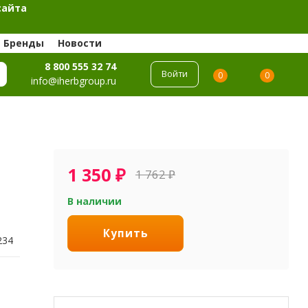
сайта
Бренды
Новости
8 800 555 32 74
Войти
0
0
info@iherbgroup.ru
1 350
₽
1 762
₽
В наличии
Купить
234