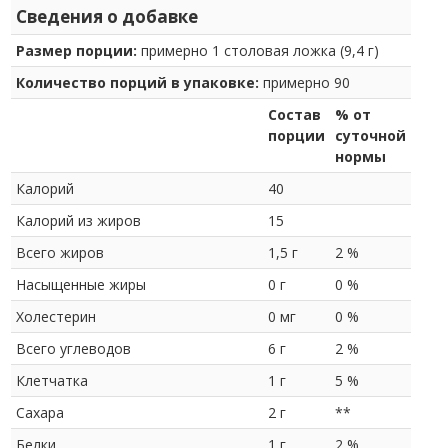
Сведения о добавке
Размер порции:
примерно 1 столовая ложка (9,4 г)
Количество порций в упаковке:
примерно 90
Состав
% от
порции
суточной
нормы
Калорий
40
Калорий из жиров
15
Всего жиров
1,5 г
2 %
Насыщенные жиры
0 г
0 %
Холестерин
0 мг
0 %
Всего углеводов
6 г
2 %
Клетчатка
1 г
5 %
Сахара
2 г
**
Белки
1 г
2 %