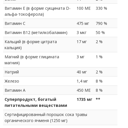
Витамин E (в форме сукцината D-
100 МЕ
330 %
альфа-токоферола)
Витамин С
475 мг
790 %
Витамин B12 (метилкобаламин)
3 мкг
50 %
Кальций (в форме цитрата
17 мг
2 %
кальция)
Магний (в форме глицината
3 мг
1 %
магния)
Натрий
40 мг
2 %
Железо
1,4 мг
8 %
Витамин A
450 МЕ
8 %
Суперпродукт, богатый
1735 мг
**
питательными веществами
Сертифицированный порошок сока травы
органического ячменя (1250 мг)