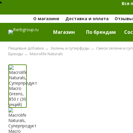
Вся 
О магазине
Доставка и оплата
Отзывы 
Магазин
По брендам
Cос
Пищевые добавки
→
Зелень и суперфуды
→
Смеси зелени и су
Бренды
→
Macrolife Naturals