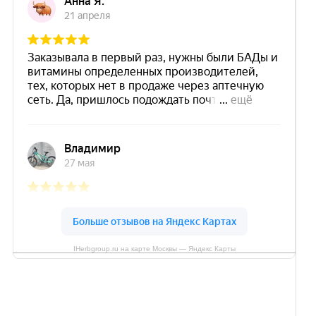
IHerbgroup.ru на карте Москвы — Яндекс Карты