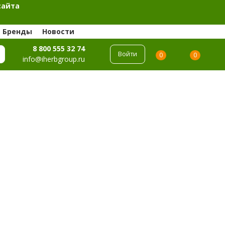
сайта
Бренды
Новости
8 800 555 32 74
Войти
0
0
info@iherbgroup.ru