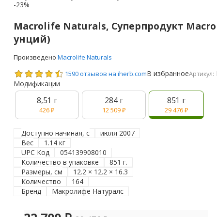
-23%
Macrolife Naturals, Суперпродукт Macro G
унций)
Произведено
Macrolife Naturals
В избранное
1590 отзывов на iherb.com
Артикул:
Модификации
8,51 г
284 г
851 г
426
₽
12 509
₽
29 476
₽
Доступно начиная, с
июля 2007
Вес
1.14 кг
UPC Код
054139908010
Количество в упаковке
851 г.
Размеры, см
12.2 × 12.2 × 16.3
Количество
164
Бренд
Макролифе Натуралс