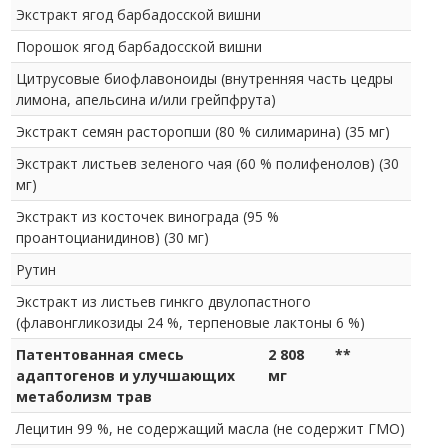
Экстракт ягод барбадосской вишни
Порошок ягод барбадосской вишни
Цитрусовые биофлавоноиды (внутренняя часть цедры
лимона, апельсина и/или грейпфрута)
Экстракт семян расторопши (80 % силимарина) (35 мг)
Экстракт листьев зеленого чая (60 % полифенолов) (30
мг)
Экстракт из косточек винограда (95 %
проантоцианидинов) (30 мг)
Рутин
Экстракт из листьев гинкго двулопастного
(флавонгликозиды 24 %, терпеновые лактоны 6 %)
Патентованная смесь
2 808
**
адаптогенов и улучшающих
мг
метаболизм трав
Лецитин 99 %, не содержащий масла (не содержит ГМО)